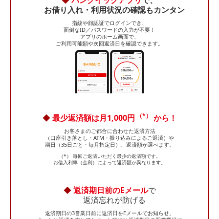
◆
バンクイックアプリ
で、
お借り入れ・利用状況の確認もカンタン
指紋や顔認証でログインでき、
面倒なID／パスワードの入力が不要！
アプリのホーム画面で、
ご利用可能額や次回返済日を
確認できます。
（*）
◆
最少返済額は月1,000円
から！
お客さまのご都合に合わせた返済方法
（口座引き落とし・ATM・振り込みによるご返済）や
期日（35日ごと・毎月指定日）、返済額が選べます。
（*） 毎回ご返済いただく最少の返済額です。
お借入利率（金利）によって返済額が異なります。
◆
返済期日前のEメール
で
返済忘れが防げる
返済期日の3営業日前に返済日をEメールでお知らせ。