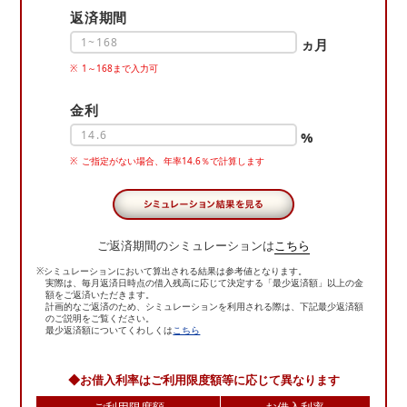
返済期間
ヵ月
1～168まで入力可
金利
%
ご指定がない場合、年率14.6％で計算します
ご返済期間のシミュレーションは
こちら
※シミュレーションにおいて算出される結果は参考値となります。
実際は、毎月返済日時点の借入
残高に応じて決定する「最少返済額」以上の金
額をご返済いただきます。
計画的なご返済のため、
シミュレーションを利用される際は、下記最少返済額
のご説明をご覧ください。
最少返済額についてくわしくは
こちら
◆
お借入利率はご利用限度額等に応じて異なります