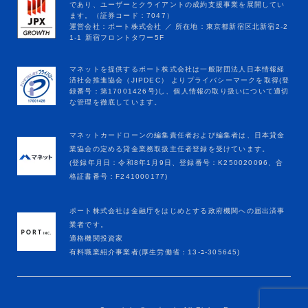
マネットカードローンの編集責任者および編集者は、日本貸金
業協会の定める貸金業務取扱主任者登録を受けています。
(登録年月日：令和8年1月9日、登録番号：K250020096、合
格証書番号：F241000177)
ポート株式会社は金融庁をはじめとする政府機関への届出済事
業者です。
適格機関投資家
有料職業紹介事業者(厚生労働省：13-ﾕ-305645)