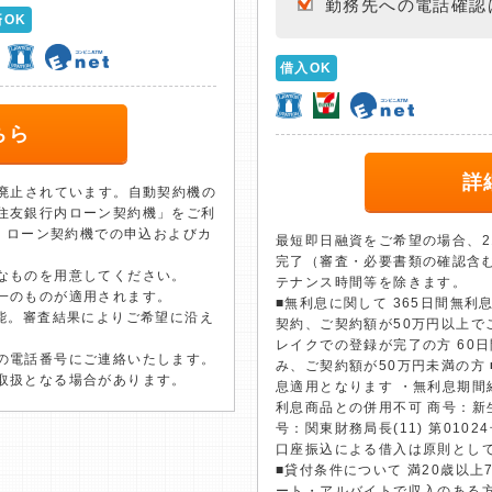
勤務先への電話確認
済OK
借入OK
ちら
詳
て廃止されています。自動契約機の
住友銀行内ローン契約機」をご利
は、ローン契約機での申込およびカ
最短即日融資をご希望の場合、2
完了（審査・必要書類の確認含
なものを用意してください。
テナンス時間等を除きます。
一のものが適用されます。
■無利息に関して 365日間無利
可能。審査結果によりご希望に沿え
契約、ご契約額が50万円以上で
レイクでの登録が完了の方 60日
の電話番号にご連絡いたします。
み、ご契約額が50万円未満の方
取扱となる場合があります。
息適用となります ・無利息期間
利息商品との併用不可 商号：新
号：関東財務局長(11) 第0102
口座振込による借入は原則とし
■貸付条件について 満20歳以
ート・アルバイトで収入のある