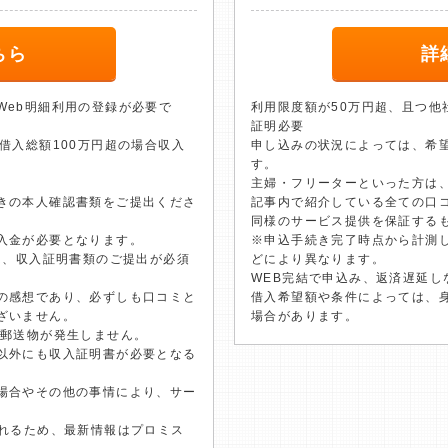
ちら
詳
Web明細利用の登録が必要で
利用限度額が50万円超、且つ他
証明必要
借入総額100万円超の場合収入
申し込みの状況によっては、希
す。
主婦・フリーターといった方は
きの本人確認書類をご提出くださ
記事内で紹介している全ての口
同様のサービス提供を保証する
入金が必要となります。
※申込手続き完了時点から計測
は、収入証明書類のご提出が必須
どにより異なります。
WEB完結で申込み、返済遅延し
の感想であり、必ずしも口コミと
借入希望額や条件によっては、
ざいません。
場合があります。
は郵送物が発生しません。
以外にも収入証明書が必要となる
場合やその他の事情により、サー
されるため、最新情報はプロミス