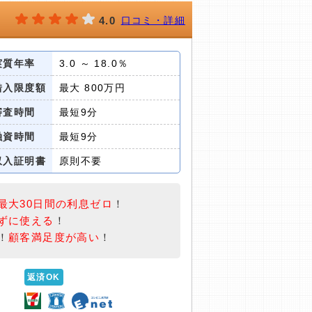
4.0
口コミ・詳細
実質年率
3.0 ～ 18.0％
借入限度額
最大 800万円
審査時間
最短9分
融資時間
最短9分
収入証明書
原則不要
最大30日間の利息ゼロ
！
ずに使える
！
！
顧客満足度が高い
！
返済OK