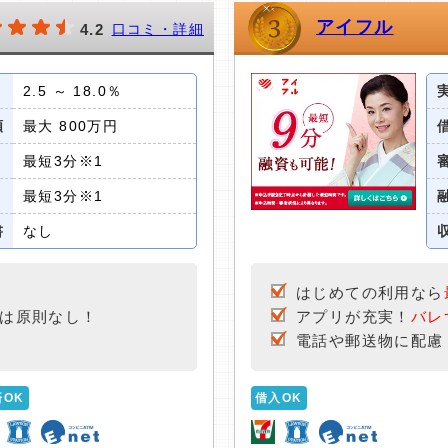
アイフル
4.2
口コミ・詳細
2.5 ～ 18.0％
額
最大 800万円
最短3分※1
最短3分※1
書
なし
はじめての利用なら
は原則なし！
アプリが充実！
バレ
電話や郵送物に配慮
済OK
借入OK