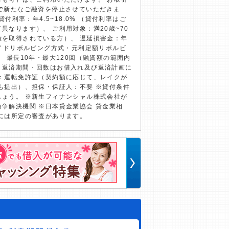
で新たなご融資を停止させていただきま
貸付利率：年4.5~18.0% （貸付利率はご
異なります）、 ご利用対象：満20歳~70
権を取得されている方）、 遅延損害金：年
ライドリボルビング方式・元利定額リボルビ
 最長10年・最大120回（融資額の範囲内
、返済期間・回数はお借入れ及び返済計画に
類：運転免許証（契約額に応じて、レイクが
も提出）、担保・保証人：不要 ※貸付条件
しょう。 ※新生フィナンシャル株式会社が
争解決機関 ※日本貸金業協会 貸金業相
には所定の審査があります。