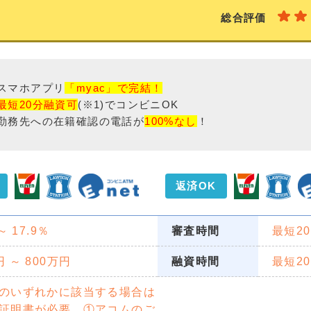
報提供を行っています。
総合評価
スマホアプリ
「myac」で完結！
最短20分融資可
(※1)でコンビニOK
勤務先への在籍確認の電話が
100%なし
！
返済OK
 ～ 17.9％
審査時間
最短2
円 ～ 800万円
融資時間
最短2
のいずれかに該当する場合は
証明書が必要。①アコムのご