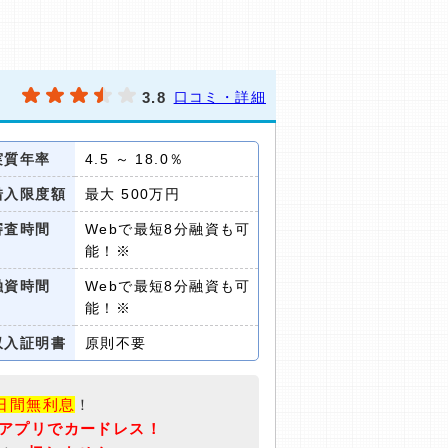
3.8
口コミ・詳細
実質年率
4.5 ～ 18.0％
借入限度額
最大 500万円
審査時間
Webで最短8分融資も可
能！※
融資時間
Webで最短8分融資も可
能！※
収入証明書
原則不要
5日間無利息
！
アプリでカードレス！