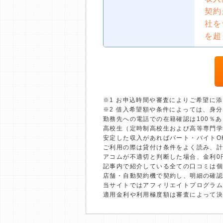
契約
社を
を超
※1 お申込時間や審査によりご希望に
※2 借入希望額や条件によっては、身
勤務先への電話での在籍確認は100％
高校生（定時制高校生および高等専門
安定した収入があればパート・バイトO
ご利用の際は貸付け条件をよく読み、
アコムが不適切と判断した場合、金利0
記事内で紹介している全ての口コミは
店舗・自動契約機で契約し、明細の確認
当サイトではアフィリエイトプログラム
適用金利や利用極度額は審査によって