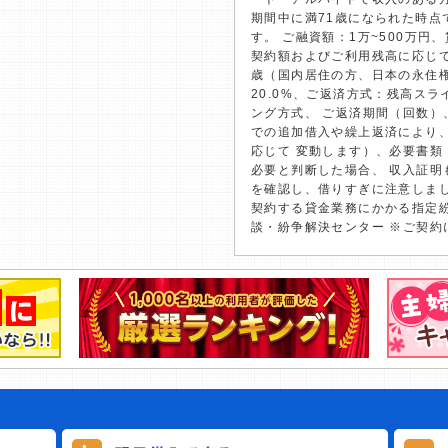
期間中に満71歳になられた時点
す。 ご融資額：1万~500万円、
契約額およびご利用残高に応じて
歳（国内居住の方、日本の永住
20.0%、ご返済方式：残高ス
ング方式、 ご返済期間（回数）、
での追加借入や繰上返済により
応じて 変動します）、必要書
必要と判断した場合、 収入証明
を確認し、借りすぎに注意しま
契約する貸金業務にかかる指定紛
談・紛争解決センター ※ご契約