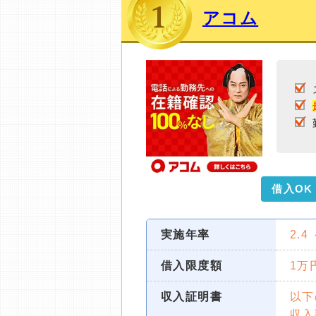
ミ収集などに基づき、公平性を担保した情
アコム
>提携企業一覧
借入OK
実施年率
2.4
借入限度額
1万
収入証明書
以下
収入