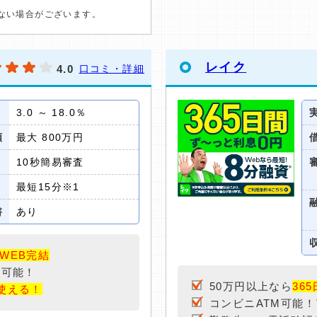
ない場合がございます。
レイク
4.0
口コミ・詳細
3.0 ～ 18.0％
額
最大 800万円
10秒簡易審査
最短15分※1
書
あり
WEB完結
用可能！
50万円以上なら
36
使える！
コンビニATM可能！