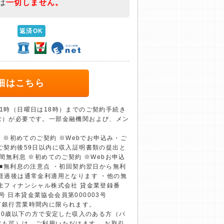
は
一切しません。
返済OK
細はこちら
1時（日曜日は18時）までのご契約手続き
む）が必要です。一部金融機関および、メン
息 ※初めてのご契約 ※Webでお申込み・ご
ご契約後59日以内に収入証明書類の提出と
間無利息 ※初めてのご契約 ※Webお申込
 ■無利息の注意点 ・初回契約翌日から無利
経過後は通常金利適用となります ・他の無
生フィナンシャル株式会社 貸金業登録番
4号 日本貸金業協会会員第000003号
て銀行営業時間内に限られます。
上70歳以下の方で安定した収入のある方（パ
方も可）は、ご利用いただけます。 お取引