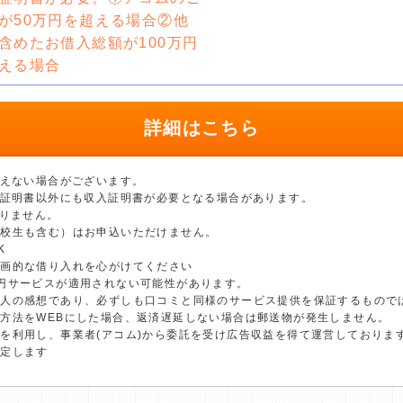
が50万円を超える場合②他
含めたお借入総額が100万円
える場合
詳細はこちら
添えない場合がございます。
分証明書以外にも収入証明書が必要となる場合があります。
ありません。
学校生も含む）はお申込いただけません。
K
計画的な借り入れを心がけてください
円サービスが適用されない可能性があります。
個人の感想であり、必ずしも口コミと同様のサービス提供を保証するもので
方法をWEBにした場合、返済遅延しない場合は郵送物が発生しません。
を利用し、事業者(アコム)から委託を受け広告収益を得て運営しておりま
決定します