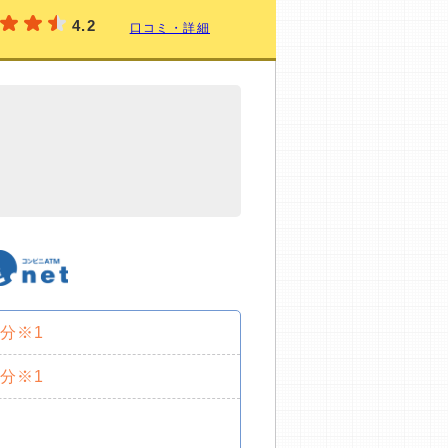
4.2
口コミ・詳細
0分※1
0分※1