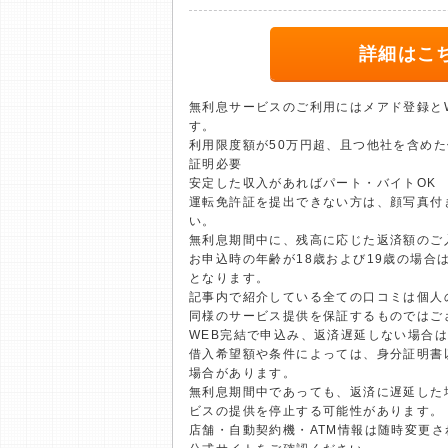
詳細はこ
無利息サービスのご利用にはメアド登録と
す。
利用限度額が50万円超、且つ他社を含めた
証明必要
安定した収入があればパート・バイトOK
運転免許証を提出できない方は、顔写真付
い。
無利息期間中に、残高に応じた返済額のご
お申込時の年齢が18歳および19歳の場合
となります。
記事内で紹介している全ての口コミは個人
同様のサービス提供を保証するものではご
WEB完結で申込み、返済遅延しない場合
借入希望額や条件によっては、身分証明書
場合があります。
無利息期間中であっても、返済に遅延した
ビスの提供を停止する可能性があります。
店舗・自動契約機・ATM情報は随時変更