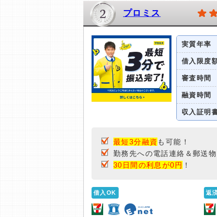
プロミス
実質年率
借入限度
審査時間
融資時間
収入証明
最短3分融資
も可能！
勤務先への電話連絡＆郵送物
30日間の利息が0円
！
借入OK
返