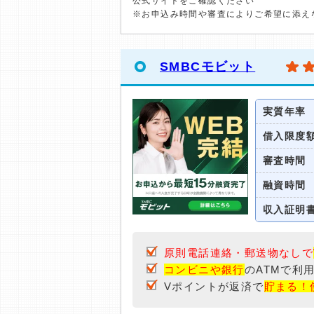
公式サイトをご確認ください
※お申込み時間や審査によりご希望に添え
SMBCモビット
実質年率
借入限度
審査時間
融資時間
収入証明
原則電話連絡・郵送物なしで
コンビニや銀行
のATMで利
Vポイントが返済で
貯まる！