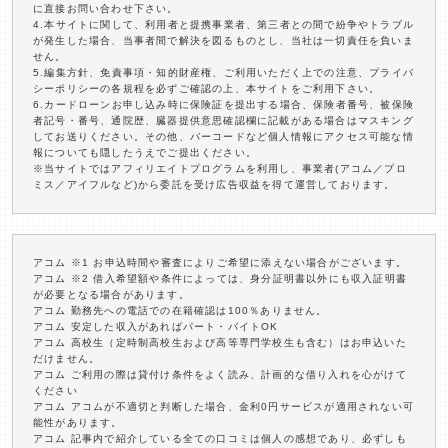
に直接お問い合わせ下さい。
4.本サイトに関して、利用者と提携事業者、第三者との間で紛争やトラブル
が発生した場合、当事者間で解決を図るものとし、当社は一切責任を負いま
せん。
5.編集方針、免責事項・知的財産権、ご利用いただく上での注意、プライバ
シーポリシーの各規程を必ずご確認の上、本サイトをご利用下さい。
6.カードローンお申し込み時に保険証を提出する場合、保険者番号、被保険
者記号・番号、通院歴、臓器提供意思確認欄に記載がある場合はマスキング
してお送りください。その他、バーコードなど個人情報にアクセス可能な情
報についても隠したうえでご提出ください。
※当サイトではアフィリエイトプログラムを利用し、事業者(アコム／プロ
ミス／アイフルなど)から委託を受け広告収益を得て運営しております。
アコム ※1 お申込時間や審査によりご希望に添えない場合がございます。
アコム ※2 借入希望額や条件によっては、身分証明書以外にも収入証明書
が必要となる場合があります。
アコム 勤務先への電話での在籍確認は100％ありません。
アコム 安定した収入があればパート・バイトOK
アコム 高校生（定時制高校生および高等専門学校生も含む）はお申込いた
だけません。
アコム ご利用の際は貸付け条件をよく読み、計画的な借り入れを心がけて
ください
アコム アコムが不適切と判断した場合、金利0円サービスが適用されない可
能性があります。
アコム 記事内で紹介している全ての口コミは個人の感想であり、必ずしも