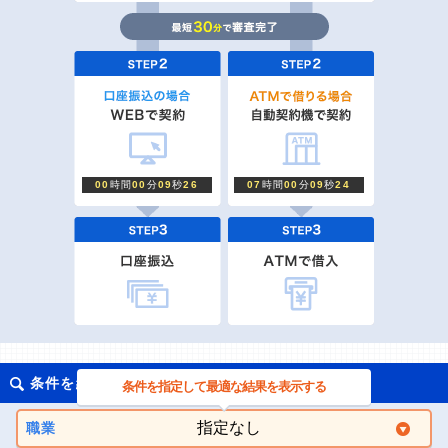
00
時間
00
分
07
秒
08
07
時間
00
分
07
秒
06
条件を絞り込んで探す
条件を指定して最適な結果を表示する
職業