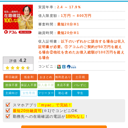
実質年率：
2.4 ～ 17.9％
借入限度額：
1万円 ～ 800万円
審査時間：
最短20分※1
融資時間：
最短20分※1
収入証明書：
以下のいずれかに該当する場合は収入
証明書が必要。①アコムのご契約が50万円を超え
る場合②他社を含めたお借入総額が100万円を超え
る場合
4.2
評価 :
コンビニ：
即日融資
低金利
おまとめ
無利息あり
土日祝
担保不要
保証人不要
収入書不要
来店不要
バレずに
主婦向け
女性専用
フリーター
初心者
学生
スマホアプリ
「myac」で完結！
最短20分融資可
(※1)でコンビニOK
勤務先への在籍確認の電話が
100%なし
！