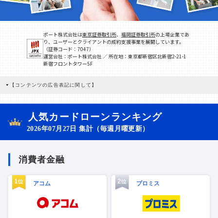
ポート株式会社は
東京証券取引所
、
福岡証券取引所
の上場企業であ
り、ユーザーとクライアントの成約支援事業を展開しています。
（証券コード：7047）
運営会社：ポート株式会社 ／ 所在地：東京都新宿区北新宿2-21-1
新宿フロントタワー5F
【コンテンツの広告表記に関して】
本コンテンツには、紹介している商品・商材の広告（リンク）を含む場合がありま
す。 これらの広告を経由して読者が企業ホームページを訪れ、成約が発生すると弊
社に対して企業から紹介報酬が支払われるという収益モデルです。 ただし、特定の
人気カードローンランキング
商品を根拠なくPRするものではなく、当編集部の調査／ユーザーへの口コミ収集な
どに基づき、公平性を担保した情報提供を行っています。
2026年07月27日 集計（毎週月曜更新）
>提携企業一覧
消費者金融
アコム
プロミス