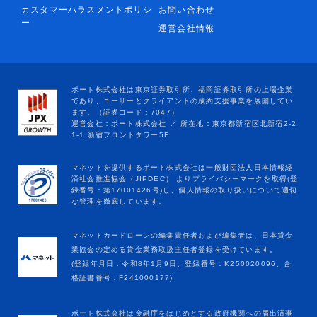
カスタマーハラスメントポリシ
お問い合わせ
ー
運営会社情報
マネットカードローンの編集責任者および編集者は、日本貸金
業協会の定める貸金業務取扱主任者登録を受けています。
(登録年月日：令和8年1月9日、登録番号：K250020096、合
格証書番号：F241000177)
ポート株式会社は金融庁をはじめとする政府機関への届出済事