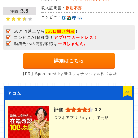
収入証明書：
原則不要
3.8
評価 :
コンビニ：
50万円以上なら
365日間無利息
！
コンビニATM可能！
アプリでカードレス！
勤務先への電話確認は
一切しません。
詳細はこちら
【PR】Sponsored by 新生フィナンシャル株式会社
アコム
評価
4.2
スマホアプリ
「myac」で完結！