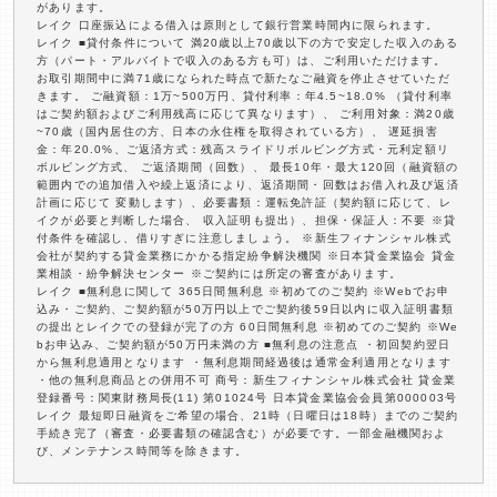
があります。
レイク 口座振込による借入は原則として銀行営業時間内に限られます。
レイク ■貸付条件について 満20歳以上70歳以下の方で安定した収入のある
方（パート・アルバイトで収入のある方も可）は、ご利用いただけます。
お取引期間中に満71歳になられた時点で新たなご融資を停止させていただ
きます。 ご融資額：1万~500万円、貸付利率：年4.5~18.0% （貸付利率
はご契約額およびご利用残高に応じて異なります）、 ご利用対象：満20歳
~70歳（国内居住の方、日本の永住権を取得されている方）、 遅延損害
金：年20.0%、ご返済方式：残高スライドリボルビング方式・元利定額リ
ボルビング方式、 ご返済期間（回数）、 最長10年・最大120回（融資額の
範囲内での追加借入や繰上返済により、返済期間・回数はお借入れ及び返済
計画に応じて 変動します）、必要書類：運転免許証（契約額に応じて、レ
イクが必要と判断した場合、 収入証明も提出）、担保・保証人：不要 ※貸
付条件を確認し、借りすぎに注意しましょう。 ※新生フィナンシャル株式
会社が契約する貸金業務にかかる指定紛争解決機関 ※日本貸金業協会 貸金
業相談・紛争解決センター ※ご契約には所定の審査があります。
レイク ■無利息に関して 365日間無利息 ※初めてのご契約 ※Webでお申
込み・ご契約、ご契約額が50万円以上でご契約後59日以内に収入証明書類
の提出とレイクでの登録が完了の方 60日間無利息 ※初めてのご契約 ※We
bお申込み、ご契約額が50万円未満の方 ■無利息の注意点 ・初回契約翌日
から無利息適用となります ・無利息期間経過後は通常金利適用となります
・他の無利息商品との併用不可 商号：新生フィナンシャル株式会社 貸金業
登録番号：関東財務局長(11) 第01024号 日本貸金業協会会員第000003号
レイク 最短即日融資をご希望の場合、21時（日曜日は18時）までのご契約
手続き完了（審査・必要書類の確認含む）が必要です。一部金融機関およ
び、メンテナンス時間等を除きます。