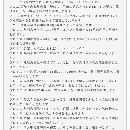
口コミと同様のサービス提供を保証するものではございません。
アコム 店舗・自動契約機で契約し、明細の確認方法をWEBにした場合、返
済遅延しない場合は郵送物が発生しません。
アコム 当サイトではアフィリエイトプログラムを利用し、事業者(アコム)
から委託を受け広告収益を得て運営しております
アコム 適用金利や利用極度額は審査によって決定します
プロミス 無利息サービスのご利用にはメアド登録とWeb明細利用の登録が
必要です。
プロミス 利用限度額が50万円超、且つ他社を含めた借入総額100万円超の
場合収入証明必要
プロミス 安定した収入があればパート・バイトOK
プロミス 無利息期間中に、残高に応じた返済額のご入金が必要となりま
す。
プロミス 運転免許証を提出できない方は、顔写真付きの本人確認書類をご
提出ください。
プロミス お申込時の年齢が18歳および19歳の場合は、収入証明書類のご提
出が必須となります。
プロミス 記事内で紹介している全ての口コミは個人の感想であり、必ずし
も口コミと同様のサービス提供を保証するものではございません。
プロミス WEB完結で申込み、返済遅延しない場合は郵送物が発生しませ
ん。
プロミス 借入希望額や条件によっては、身分証明書以外にも収入証明書が
必要となる場合があります。
プロミス 無利息期間中であっても、返済に遅延した場合やその他の事情に
より、サービスの提供を停止する可能性があります。
プロミス 店舗・自動契約機・ATM情報は随時変更されるため、最新情報は
プロミス公式サイトをご確認ください
プロミス ※お申込み時間や審査によりご希望に添えない場合がございま