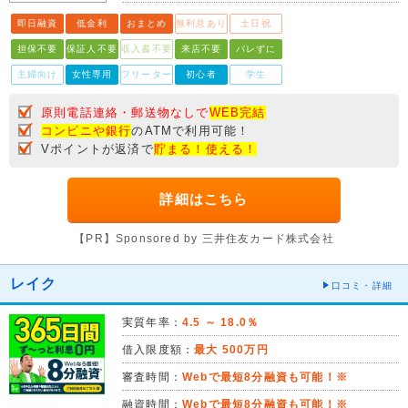
即日融資
低金利
おまとめ
無利息あり
土日祝
担保不要
保証人不要
収入書不要
来店不要
バレずに
主婦向け
女性専用
フリーター
初心者
学生
原則電話連絡・郵送物なしで
WEB完結
コンビニや銀行
のATMで利用可能！
Vポイントが返済で
貯まる！使える！
詳細はこちら
【PR】Sponsored by 三井住友カード株式会社
レイク
口コミ・詳細
実質年率：
4.5 ～ 18.0％
借入限度額：
最大 500万円
審査時間：
Webで最短8分融資も可能！※
融資時間：
Webで最短8分融資も可能！※