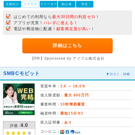
主婦向け
女性専用
フリーター
初心者
学生
はじめての利用なら
最大30日間の利息ゼロ
！
アプリが充実！
バレずに使える
！
電話や郵送物に配慮！
顧客満足度が高い
！
詳細はこちら
【PR】Sponsored by アイフル株式会社
SMBCモビット
口コミ・詳細
実質年率：
3.0 ～ 18.0％
借入限度額：
最大 800万円
審査時間：
10秒簡易審査
融資時間：
最短15分※1
収入証明書：
あり
4.0
評価 :
コンビニ：