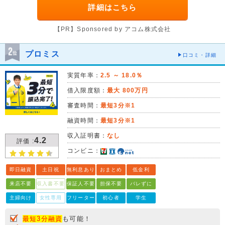
詳細はこちら
【PR】Sponsored by アコム株式会社
プロミス
口コミ・詳細
実質年率：
2.5 ～ 18.0％
借入限度額：
最大 800万円
審査時間：
最短3分※1
融資時間：
最短3分※1
収入証明書：
なし
4.2
評価 :
コンビニ：
即日融資
土日祝
無利息あり
おまとめ
低金利
来店不要
収入書不要
保証人不要
担保不要
バレずに
主婦向け
女性専用
フリーター
初心者
学生
最短3分融資
も可能！