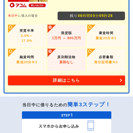
残り
06
時間
00
分
07
秒
00
本日中
に借入の場合
実質年率
限度額
審査時間
2.4%～
1万円 ～ 800万円
最短20分※1
17.9%
融資時間
原則郵送物
必要書類
最短20分※1
原則なし
身分証明書※2
詳細はこちら
簡単3ステップ！
当日中に借りるための