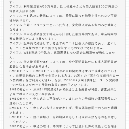
す。
アイフル 利用限度額が50万円超、且つ他社を含めた借入総額100万円超の
場合収入証明必要
アイフル 申し込みの状況によっては、希望に沿った融資を得られない可能
性があります。
アイフル 主婦・フリーターといった方は、安定収入がある方のみが対象と
なります。
アイフル ※申込手続き完了時点から計測した最短時間であり、申込時間や
審査状況などにより異なります。
アイフル 記事内で紹介している全ての口コミは個人の感想であり、必ずし
も口コミと同様のサービス提供を保証するものではございません。
アイフル WEB完結で申込み、返済遅延しない場合は郵送物が発生しませ
ん。
アイフル 借入希望額や条件によっては、身分証明書以外にも収入証明書が
必要となる場合があります。
SMBCモビット SMBCモビット専用の自動契約機はすべて廃止されていま
す。自動契約機のご利用を希望される方は、お近くの「三井住友銀行内ロー
ン契約機」をご利用ください。なお、2026年9月6日以降は、ローン契約機
での申込およびカード受取の取扱いは終了となります。
SMBCモビット 原則24時間最短3分で振込による融資が可能。審査結果に
よりご希望に沿えない場合あり。
SMBCモビット 申し込みに不備がございましたらご登録時の電話番号にご
連絡いたします。
SMBCモビット 申し込み方法にかかわらず、審査基準は同一のものが適用
されます。
SMBCモビット 提出書類は、有効期限内もしくは現在有効なものを用意し
てください。
SMBCモビット 申込の曜日、時間帯によっては翌日以降の取扱となる場合