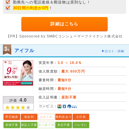
勤務先への電話連絡＆郵送物は原則なし！
30日間の利息が0円
！
詳細はこちら
【PR】Sponsored by SMBCコンシューマーファイナンス株式会社
アイフル
口コミ・詳細
実質年率：
3.0 ～ 18.0％
借入限度額：
最大 800万円
審査時間：
最短9分
融資時間：
最短9分
収入証明書：
原則不要
4.0
評価 :
コンビニ：
即日融資
低金利
おまとめ
無利息あり
土日祝
担保不要
保証人不要
収入書不要
来店不要
バレずに