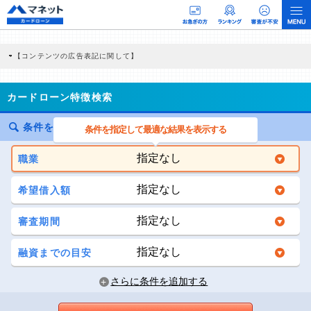
【コンテンツの広告表記に関して】
本コンテンツには、紹介している商品・商材の広告（リンク）を含む場合がありま
す。 これらの広告を経由して読者が企業ホームページを訪れ、成約が発生すると弊
社に対して企業から紹介報酬が支払われるという収益モデルです。 ただし、特定の
カードローン特徴検索
商品を根拠なくPRするものではなく、当編集部の調査／ユーザーへの口コミ収集な
どに基づき、公平性を担保した情報提供を行っています。
>提携企業一覧
条件を絞り込んで探す
条件を指定して最適な結果を表示する
職業
希望借入額
審査期間
融資までの目安
さらに条件を追加する