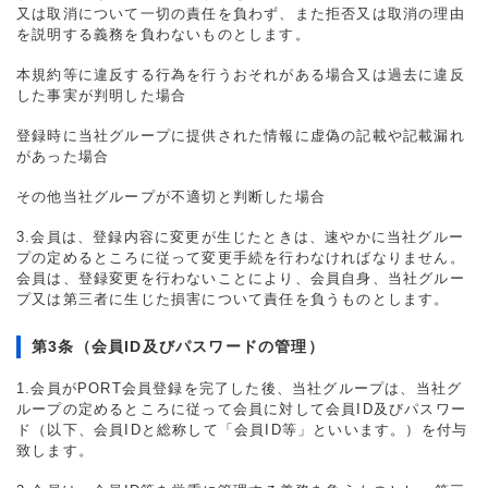
又は取消について一切の責任を負わず、また拒否又は取消の理由
を説明する義務を負わないものとします。
本規約等に違反する行為を行うおそれがある場合又は過去に違反
した事実が判明した場合
登録時に当社グループに提供された情報に虚偽の記載や記載漏れ
があった場合
その他当社グループが不適切と判断した場合
3.会員は、登録内容に変更が生じたときは、速やかに当社グルー
プの定めるところに従って変更手続を行わなければなりません。
会員は、登録変更を行わないことにより、会員自身、当社グルー
プ又は第三者に生じた損害について責任を負うものとします。
第3条（会員ID及びパスワードの管理）
1.会員がPORT会員登録を完了した後、当社グループは、当社グ
ループの定めるところに従って会員に対して会員ID及びパスワー
ド（以下、会員IDと総称して「会員ID等」といいます。）を付与
致します。