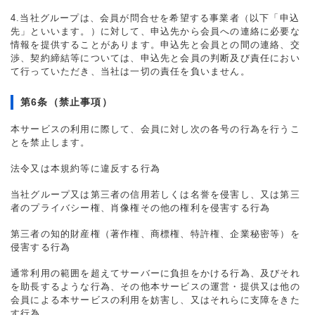
4.当社グループは、会員が問合せを希望する事業者（以下「申込
先」といいます。）に対して、申込先から会員への連絡に必要な
情報を提供することがあります。申込先と会員との間の連絡、交
渉、契約締結等については、申込先と会員の判断及び責任におい
て行っていただき、当社は一切の責任を負いません。
第6条（禁止事項）
本サービスの利用に際して、会員に対し次の各号の行為を行うこ
とを禁止します。
法令又は本規約等に違反する行為
当社グループ又は第三者の信用若しくは名誉を侵害し、又は第三
者のプライバシー権、肖像権その他の権利を侵害する行為
第三者の知的財産権（著作権、商標権、特許権、企業秘密等）を
侵害する行為
通常利用の範囲を超えてサーバーに負担をかける行為、及びそれ
を助長するような行為、その他本サービスの運営・提供又は他の
会員による本サービスの利用を妨害し、又はそれらに支障をきた
す行為