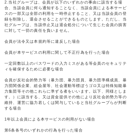
2.当社グループは、会員が以下のいずれかの事由に該当する場
合、当該会員に何ら通知することなく、当該会員による本サービ
スの一部又は全部の利用を一時停止すること、又は当該会員の登
録を削除し、退会させることができるものとします。ただし、当
社グループは、当該停止又は退会処分について生じた会員の損害
に対して一切の責任を負いません。
会員が法令又は本規約等に違反した場合
会員が本サービスの利用に関して不正行為を行った場合
一定回数以上のパスワードの入力ミスがある等会員のセキュリテ
ィを確保するために必要な場合
会員が反社会的勢力等（暴力団、暴力団員、暴力団準構成員、暴
力団関係企業、総会屋等、社会運動等標ぼうゴロ又は特殊知能暴
力集団等その他これらに準ずる者をいいます。以下、同様としま
す。）に該当する、又は資金提供その他により反社会的勢力等の
維持、運営に協力若しくは関与していると当社グループらが判断
する場合
1年以上会員による本サービスの利用がない場合
第6条各号のいずれかの行為を行った場合