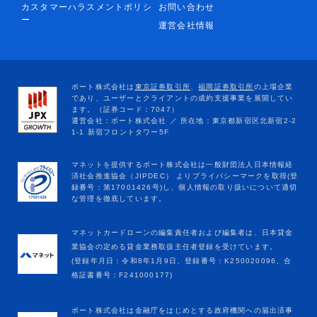
カスタマーハラスメントポリシ
お問い合わせ
ー
運営会社情報
マネットカードローンの編集責任者および編集者は、日本貸金
業協会の定める貸金業務取扱主任者登録を受けています。
(登録年月日：令和8年1月9日、登録番号：K250020096、合
格証書番号：F241000177)
ポート株式会社は金融庁をはじめとする政府機関への届出済事