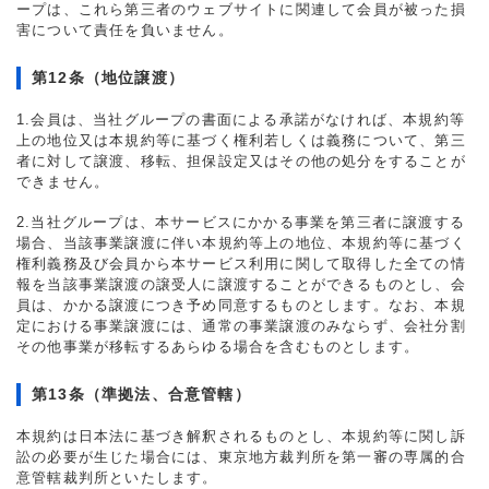
ープは、これら第三者のウェブサイトに関連して会員が被った損
害について責任を負いません。
第12条（地位譲渡）
1.会員は、当社グループの書面による承諾がなければ、本規約等
上の地位又は本規約等に基づく権利若しくは義務について、第三
者に対して譲渡、移転、担保設定又はその他の処分をすることが
できません。
2.当社グループは、本サービスにかかる事業を第三者に譲渡する
場合、当該事業譲渡に伴い本規約等上の地位、本規約等に基づく
権利義務及び会員から本サービス利用に関して取得した全ての情
報を当該事業譲渡の譲受人に譲渡することができるものとし、会
員は、かかる譲渡につき予め同意するものとします。なお、本規
定における事業譲渡には、通常の事業譲渡のみならず、会社分割
その他事業が移転するあらゆる場合を含むものとします。
第13条（準拠法、合意管轄）
本規約は日本法に基づき解釈されるものとし、本規約等に関し訴
訟の必要が生じた場合には、東京地方裁判所を第一審の専属的合
意管轄裁判所といたします。