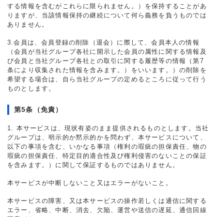
する情報を含むがこれらに限られません。）を保持することがあ
りますが、当該情報保持の継続について何ら義務を負うものでは
ありません。
3.会員は、会員登録の削除（退会）に際して、会員本人の情報
（会員が当社グループ各社に開示した会員の属性に関する情報及
び会員と当社グループ各社との取引に関する履歴等の情報（第7
条により収集された情報を含みます。）をいいます。）の削除を
希望する場合は、自ら当社グループの定めるところに従って行う
ものとします。
第5条（免責）
1. 本サービスは、現状有姿のまま提供されるものとします。当社
グループは、明示的か黙示的かを問わず、本サービスについて、
以下の事項を含む、いかなる事項（権利の瑕疵の担保責任、物の
瑕疵の担保責任、特定目的適合性及び権利侵害のないことの保証
を含みます。）に関して保証するものではありません。
本サービスが中断しないこと又はエラーがないこと。
本サービスの障害、又は本サービスの操作若しくは通信に関する
エラー、省略、中断、消去、欠陥、運営や送信の遅延、通信回線