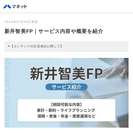
2026年07月09日更新
新井智美FP｜サービス内容や概要を紹介
【コンテンツの広告表記に関して】
本コンテンツには、紹介している商品・商材の広告（リンク）を含む場合があ
ります。 これらの広告を経由して読者が企業ホームページを訪れ、成約が発生
すると弊社に対して企業から紹介報酬が支払われるという収益モデルです。 た
だし、特定の商品を根拠なくPRするものではなく、当編集部の調査／ユーザー
への口コミ収集などに基づき、公平性を担保した情報提供を行っています。
>提携企業一覧