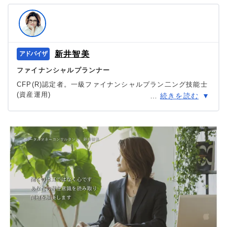
新井智美
ファイナンシャルプランナー
CFP(R)認定者。一級ファイナンシャルプラン二ング技能士
(資産運用)
…
続きを読む
福岡大学法学部法律学科卒業。1995年4月 情報通信会社入
社。30歳を機に苦手だった経済分野を克服したいという思
いから、ファイナンシャル･プランナーの勉強を始める。同
時期に購入したマンションの返済を8年で完済した実績を持
つ。
＞＞公式ページ