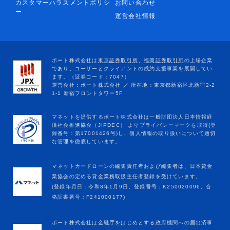
カスタマーハラスメントポリシ
お問い合わせ
ー
運営会社情報
マネットカードローンの編集責任者および編集者は、日本貸金
業協会の定める貸金業務取扱主任者登録を受けています。
(登録年月日：令和8年1月9日、登録番号：K250020096、合
格証書番号：F241000177)
ポート株式会社は金融庁をはじめとする政府機関への届出済事