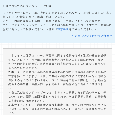
記事についてのお問い合わせ・ご相談
マネットカードローンでは、専門家の意見を取り入れながら、正確性に細心の注意を
払って正しい情報の発信を追求し続けています。
万が一、内容に誤りがある場合、真摯に向き合って修正にあたっております。
また、ファイナンシャルプランナーへの相談も無料で承っておりますので、お気軽に
お問い合わせ・ご相談ください。（詳細は
注意事項
をご確認ください。）
> 記事についてのお問い合わせ
1.本サイトの目的は、ローン商品等に関する適切な情報と選択の機会を提供
することにあり、当社は、提携事業者とお客様との契約締結の代理、斡旋、
仲介等の形態を問わず、提携事業者とお客様の間の契約にいかなる関与もす
るものではありません。
2.本サイトに掲載される他の事業者の商品に関する情報の正確性には細心の
注意を払っていますが、金利、手数料その他の商品に関するいかなる情報も
保証するものではございません。ローン商品をご利用の際には、必ず商品を
提供する事業者に直接お問い合わせの上、商品詳細をご自身でご確認下さ
い。
3.当社及び当社アドバイザーでは、本サイトに掲載される商品やサービス等
についてのご質問には回答致しかねますので、当該商品等を提供する事業者
に直接お問い合わせ下さい。
4.本サイトに関して、利用者と提携事業者、第三者との間で紛争やトラブル
が発生した場合、当事者間で解決を図るものとし、当社は一切責任を負いま
せん。