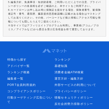
5.編集方針、免責事項・知的財産権、ご利用いただく上での注意、プライバ
シーポリシーの各規程を必ずご確認の上、本サイトをご利用下さい。
6.カードローンお申し込み時に保険証を提出する場合、保険者番号、被保険
者記号・番号、通院歴、臓器提供意思確認欄に記載がある場合はマスキング
してお送りください。その他、バーコードなど個人情報にアクセス可能な情
報についても隠したうえでご提出ください。
※当サイトではアフィリエイトプログラムを利用し、事業者(アコム／プロ
ミス／アイフルなど)から委託を受け広告収益を得て運営しております。
特徴から探す
ランキング
アドバイザ一覧
基礎知識
ランキング根拠
消費者金融ATM検索
編集者一覧
運営方針・編集方針
PORT会員利用規約
外部サービスの利用について
コンプライアンスポリシー
プライバシーポリシー
行動ターゲティング広告につい
情報セキュリティポリシー
て
反社会的勢力排除ポリシー