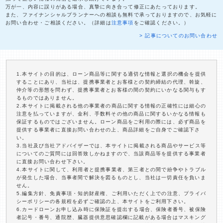
万が一、内容に誤りがある場合、真摯に向き合って修正にあたっております。
また、ファイナンシャルプランナーへの相談も無料で承っておりますので、お気軽に
お問い合わせ・ご相談ください。（詳細は
注意事項
をご確認ください。）
> 記事についてのお問い合わせ
1.本サイトの目的は、ローン商品等に関する適切な情報と選択の機会を提供
することにあり、当社は、提携事業者とお客様との契約締結の代理、斡旋、
仲介等の形態を問わず、提携事業者とお客様の間の契約にいかなる関与もす
るものではありません。
2.本サイトに掲載される他の事業者の商品に関する情報の正確性には細心の
注意を払っていますが、金利、手数料その他の商品に関するいかなる情報も
保証するものではございません。ローン商品をご利用の際には、必ず商品を
提供する事業者に直接お問い合わせの上、商品詳細をご自身でご確認下さ
い。
3.当社及び当社アドバイザーでは、本サイトに掲載される商品やサービス等
についてのご質問には回答致しかねますので、当該商品等を提供する事業者
に直接お問い合わせ下さい。
4.本サイトに関して、利用者と提携事業者、第三者との間で紛争やトラブル
が発生した場合、当事者間で解決を図るものとし、当社は一切責任を負いま
せん。
5.編集方針、免責事項・知的財産権、ご利用いただく上での注意、プライバ
シーポリシーの各規程を必ずご確認の上、本サイトをご利用下さい。
6.カードローンお申し込み時に保険証を提出する場合、保険者番号、被保険
者記号・番号、通院歴、臓器提供意思確認欄に記載がある場合はマスキング