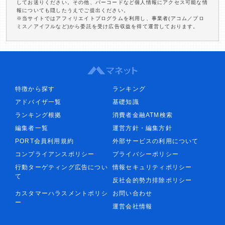
してお送りください。その他、バーコードなど個人情報にアクセス可能な情
報についても隠したうえでご提出ください。
※当サイトではアフィリエイトプログラムを利用し、事業者(アコム／プロ
ミス／アイフルなど)から委託を受け広告収益を得て運営しております。
特徴から探す
ランキング
アドバイザ一覧
基礎知識
ランキング根拠
消費者金融ATM検索
編集者一覧
運営方針・編集方針
PORT会員利用規約
外部サービスの利用について
コンプライアンスポリシー
プライバシーポリシー
行動ターゲティング広告につい
情報セキュリティポリシー
て
反社会的勢力排除ポリシー
カスタマーハラスメントポリシ
お問い合わせ
ー
運営会社情報