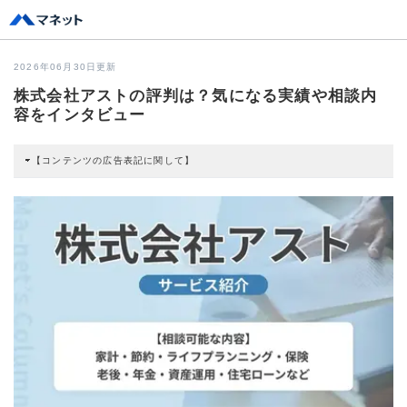
2026年06月30日更新
株式会社アストの評判は？気になる実績や相談内
容をインタビュー
【コンテンツの広告表記に関して】
本コンテンツには、紹介している商品・商材の広告（リンク）を含む場合があ
ります。 これらの広告を経由して読者が企業ホームページを訪れ、成約が発生
すると弊社に対して企業から紹介報酬が支払われるという収益モデルです。 た
だし、特定の商品を根拠なくPRするものではなく、当編集部の調査／ユーザー
への口コミ収集などに基づき、公平性を担保した情報提供を行っています。
>提携企業一覧