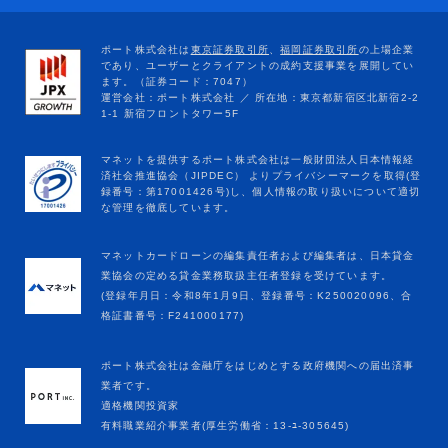
マネットカードローンの編集責任者および編集者は、日本貸金
業協会の定める貸金業務取扱主任者登録を受けています。
(登録年月日：令和8年1月9日、登録番号：K250020096、合
格証書番号：F241000177)
ポート株式会社は金融庁をはじめとする政府機関への届出済事
業者です。
適格機関投資家
有料職業紹介事業者(厚生労働省：13-ﾕ-305645)