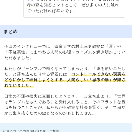
考の癖を知るヒントとして、ぜひ多くの人に触れ
ていただければ幸いです。
まとめ
今回のインタビューでは、奈良大学の村上幸史教授に「運」や
「不確実性」にまつわる人間の心理メカニズムを解き明かしてい
ただきました。
私たちがギャンブルで熱くなってしまったり、「運を使い果たし
た」と落ち込んだりする背景には、
コントロールできない現実を
どうにかして理解しようとする、人間らしい『思考の癖』が隠さ
れていました。
日常の不運や損失に直面したときこそ、一歩立ち止まり、「世界
はランダムなものである」と受け入れること。そのフラットな視
点を持つことこそが、私たちが不確実な社会を賢く、そして穏や
かに生き抜くための鍵となるのかもしれません。
記事についてのお問い合わせ・ご相談