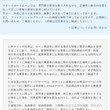
マネットカードローンでは、専門家の意見を取り入れながら、正確性に細心の注意を
払って正しい情報の発信を追求し続けています。
万が一、内容に誤りがある場合、真摯に向き合って修正にあたっております。
また、ファイナンシャルプランナーへの相談も無料で承っておりますので、お気軽に
お問い合わせ・ご相談ください。（詳細は
注意事項
をご確認ください。）
> 記事についてのお問い合わせ
1.本サイトの目的は、ローン商品等に関する適切な情報と選択の機会を提供
することにあり、当社は、提携事業者とお客様との契約締結の代理、斡旋、
仲介等の形態を問わず、提携事業者とお客様の間の契約にいかなる関与もす
るものではありません。
2.本サイトに掲載される他の事業者の商品に関する情報の正確性には細心の
注意を払っていますが、金利、手数料その他の商品に関するいかなる情報も
保証するものではございません。ローン商品をご利用の際には、必ず商品を
提供する事業者に直接お問い合わせの上、商品詳細をご自身でご確認下さ
い。
3.当社及び当社アドバイザーでは、本サイトに掲載される商品やサービス等
についてのご質問には回答致しかねますので、当該商品等を提供する事業者
に直接お問い合わせ下さい。
4.本サイトに関して、利用者と提携事業者、第三者との間で紛争やトラブル
が発生した場合、当事者間で解決を図るものとし、当社は一切責任を負いま
せん。
5.編集方針、免責事項・知的財産権、ご利用いただく上での注意、プライバ
シーポリシーの各規程を必ずご確認の上、本サイトをご利用下さい。