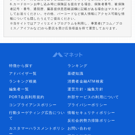
6.カードローンお申し込み時に保険証を提出する場合、保険者番号、被保険
者記号・番号、通院歴、臓器提供意思確認欄に記載がある場合はマスキング
してお送りください。その他、バーコードなど個人情報にアクセス可能な情
報についても隠したうえでご提出ください。
※当サイトではアフィリエイトプログラムを利用し、事業者(アコム／プロ
ミス／アイフルなど)から委託を受け広告収益を得て運営しております。
特徴から探す
ランキング
アドバイザ一覧
基礎知識
ランキング根拠
消費者金融ATM検索
編集者一覧
運営方針・編集方針
PORT会員利用規約
外部サービスの利用について
コンプライアンスポリシー
プライバシーポリシー
行動ターゲティング広告につい
情報セキュリティポリシー
て
反社会的勢力排除ポリシー
カスタマーハラスメントポリシ
お問い合わせ
ー