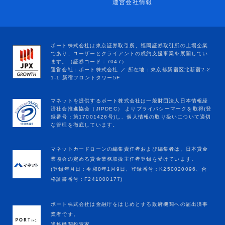
運営会社情報
マネットカードローンの編集責任者および編集者は、日本貸金
業協会の定める貸金業務取扱主任者登録を受けています。
(登録年月日：令和8年1月9日、登録番号：K250020096、合
格証書番号：F241000177)
ポート株式会社は金融庁をはじめとする政府機関への届出済事
業者です。
適格機関投資家