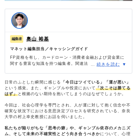
奥山 裕基
マネット編集担当／キャッシングガイド
FP資格を有し、カードローン・消費者金融および貸金業に
関する豊富な知識を持つ編集者。関連法規（貸金業法・金
…
続きを読む
融商品取引法等）の理解を深めつつ、多数のローン経験者
へのインタビューや金融機関勤務経験者へのヒアリングを
もとにリアルな情報収集を怠らず、自身も当サイトにおい
日常のふとした瞬間に感じる
「今日はツイている」「運が悪い」
という感覚。また、ギャンブルや投資において
て1,000本を超える記事を執筆。生活に欠かせない「お金」
「次こそは勝てる
はず」
と根拠のない期待を抱いてしまうのはなぜでしょうか。
だからこそ最適な意思決定を支援したいという理念のもと
に情報発信を行っている。
今回は、社会心理学を専門とされ、人が運に対して抱く信念や不
確実な状況下における意思決定プロセスを研究されている、奈良
大学の村上幸史教授にお話を伺いました。
私たちが陥りがちな「思考の癖」や、ギャンブル依存のメカニズ
ム、そして未来の不確実性とどう向き合うべきか
について、心理