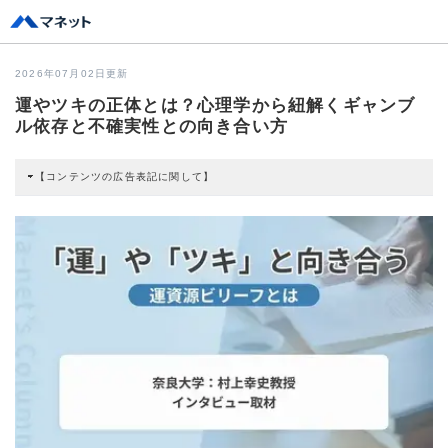
2026年07月02日更新
運やツキの正体とは？心理学から紐解くギャンブ
ル依存と不確実性との向き合い方
【コンテンツの広告表記に関して】
本コンテンツには、紹介している商品・商材の広告（リンク）を含む場合があ
ります。 これらの広告を経由して読者が企業ホームページを訪れ、成約が発生
すると弊社に対して企業から紹介報酬が支払われるという収益モデルです。 た
だし、特定の商品を根拠なくPRするものではなく、当編集部の調査／ユーザー
への口コミ収集などに基づき、公平性を担保した情報提供を行っています。
>提携企業一覧