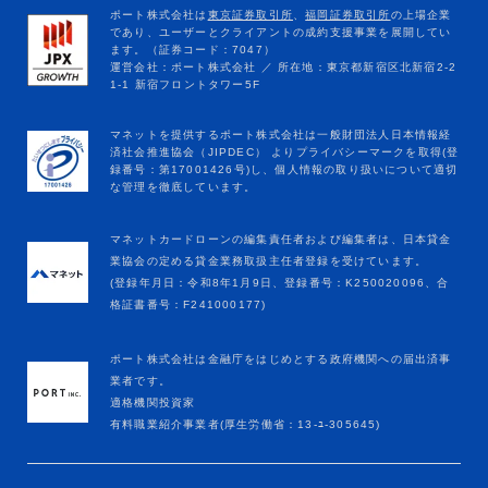
マネットカードローンの編集責任者および編集者は、日本貸金
業協会の定める貸金業務取扱主任者登録を受けています。
(登録年月日：令和8年1月9日、登録番号：K250020096、合
格証書番号：F241000177)
ポート株式会社は金融庁をはじめとする政府機関への届出済事
業者です。
適格機関投資家
有料職業紹介事業者(厚生労働省：13-ﾕ-305645)