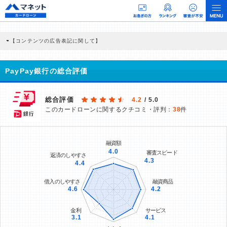
【コンテンツの広告表記に関して】
本コンテンツには、紹介している商品・商材の広告（リンク）を含む場合がありま
す。 これらの広告を経由して読者が企業ホームページを訪れ、成約が発生すると弊
社に対して企業から紹介報酬が支払われるという収益モデルです。 ただし、特定の
PayPay銀行の総合評価
商品を根拠なくPRするものではなく、当編集部の調査／ユーザーへの口コミ収集な
どに基づき、公平性を担保した情報提供を行っています。
>提携企業一覧
総合評価
4.2
/ 5.0
このカードローンに関するクチコミ・評判：
38
件