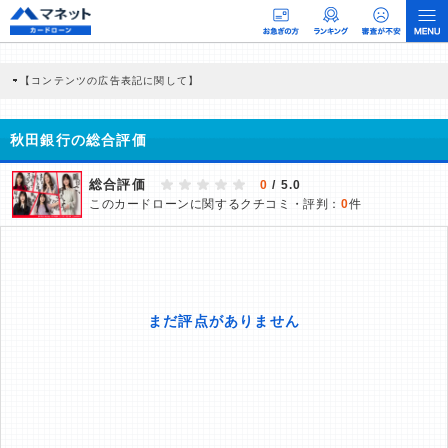
【コンテンツの広告表記に関して】
本コンテンツには、紹介している商品・商材の広告（リンク）を含む場合がありま
す。 これらの広告を経由して読者が企業ホームページを訪れ、成約が発生すると弊
社に対して企業から紹介報酬が支払われるという収益モデルです。 ただし、特定の
秋田銀行の総合評価
商品を根拠なくPRするものではなく、当編集部の調査／ユーザーへの口コミ収集な
どに基づき、公平性を担保した情報提供を行っています。
>提携企業一覧
総合評価
0
/ 5.0
このカードローンに関するクチコミ・評判：
0
件