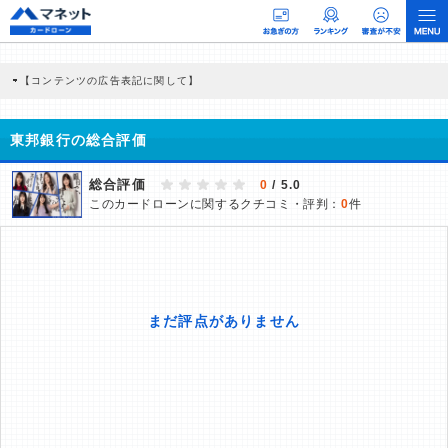
【コンテンツの広告表記に関して】
本コンテンツには、紹介している商品・商材の広告（リンク）を含む場合がありま
す。 これらの広告を経由して読者が企業ホームページを訪れ、成約が発生すると弊
社に対して企業から紹介報酬が支払われるという収益モデルです。 ただし、特定の
東邦銀行の総合評価
商品を根拠なくPRするものではなく、当編集部の調査／ユーザーへの口コミ収集な
どに基づき、公平性を担保した情報提供を行っています。
>提携企業一覧
総合評価
0
/ 5.0
このカードローンに関するクチコミ・評判：
0
件