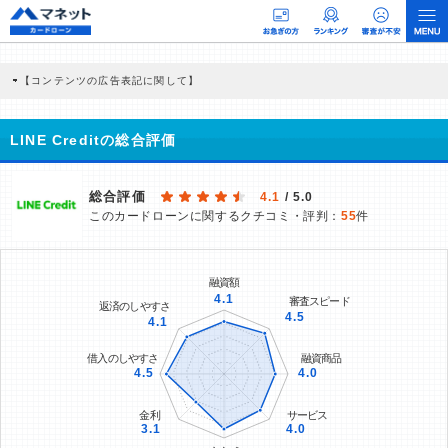
【コンテンツの広告表記に関して】
本コンテンツには、紹介している商品・商材の広告（リンク）を含む場合がありま
す。 これらの広告を経由して読者が企業ホームページを訪れ、成約が発生すると弊
社に対して企業から紹介報酬が支払われるという収益モデルです。 ただし、特定の
LINE Creditの総合評価
商品を根拠なくPRするものではなく、当編集部の調査／ユーザーへの口コミ収集な
どに基づき、公平性を担保した情報提供を行っています。
>提携企業一覧
総合評価
4.1
/ 5.0
このカードローンに関するクチコミ・評判：
55
件