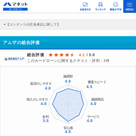
【コンテンツの広告表記に関して】
本コンテンツには、紹介している商品・商材の広告（リンク）を含む場合がありま
す。 これらの広告を経由して読者が企業ホームページを訪れ、成約が発生すると弊
社に対して企業から紹介報酬が支払われるという収益モデルです。 ただし、特定の
アムザの総合評価
商品を根拠なくPRするものではなく、当編集部の調査／ユーザーへの口コミ収集な
どに基づき、公平性を担保した情報提供を行っています。
>提携企業一覧
総合評価
4.1
/ 5.0
このカードローンに関するクチコミ・評判：
2
件