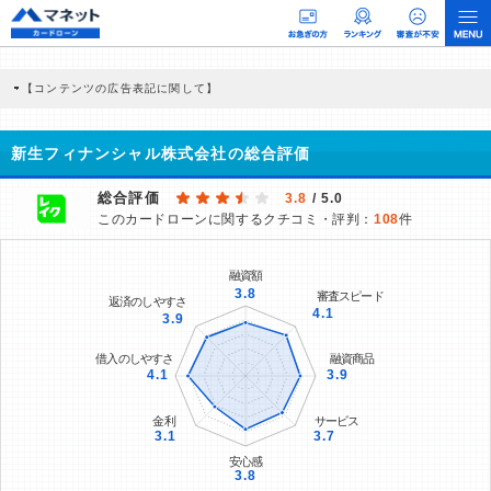
【コンテンツの広告表記に関して】
本コンテンツには、紹介している商品・商材の広告（リンク）を含む場合がありま
す。 これらの広告を経由して読者が企業ホームページを訪れ、成約が発生すると弊
社に対して企業から紹介報酬が支払われるという収益モデルです。 ただし、特定の
新生フィナンシャル株式会社の総合評価
商品を根拠なくPRするものではなく、当編集部の調査／ユーザーへの口コミ収集な
どに基づき、公平性を担保した情報提供を行っています。
>提携企業一覧
総合評価
3.8
/ 5.0
このカードローンに関するクチコミ・評判：
108
件