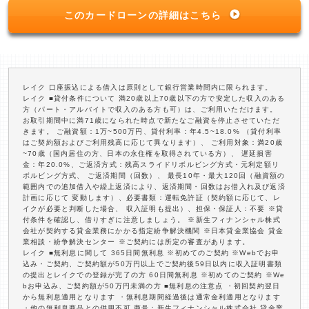
このカードローンの詳細はこちら
レイク 口座振込による借入は原則として銀行営業時間内に限られます。
レイク ■貸付条件について 満20歳以上70歳以下の方で安定した収入のある
方（パート・アルバイトで収入のある方も可）は、ご利用いただけます。
お取引期間中に満71歳になられた時点で新たなご融資を停止させていただ
きます。 ご融資額：1万~500万円、貸付利率：年4.5~18.0% （貸付利率
はご契約額およびご利用残高に応じて異なります）、 ご利用対象：満20歳
~70歳（国内居住の方、日本の永住権を取得されている方）、 遅延損害
金：年20.0%、ご返済方式：残高スライドリボルビング方式・元利定額リ
ボルビング方式、 ご返済期間（回数）、 最長10年・最大120回（融資額の
範囲内での追加借入や繰上返済により、返済期間・回数はお借入れ及び返済
計画に応じて 変動します）、必要書類：運転免許証（契約額に応じて、レ
イクが必要と判断した場合、 収入証明も提出）、担保・保証人：不要 ※貸
付条件を確認し、借りすぎに注意しましょう。 ※新生フィナンシャル株式
会社が契約する貸金業務にかかる指定紛争解決機関 ※日本貸金業協会 貸金
業相談・紛争解決センター ※ご契約には所定の審査があります。
レイク ■無利息に関して 365日間無利息 ※初めてのご契約 ※Webでお申
込み・ご契約、ご契約額が50万円以上でご契約後59日以内に収入証明書類
の提出とレイクでの登録が完了の方 60日間無利息 ※初めてのご契約 ※We
bお申込み、ご契約額が50万円未満の方 ■無利息の注意点 ・初回契約翌日
から無利息適用となります ・無利息期間経過後は通常金利適用となります
・他の無利息商品との併用不可 商号：新生フィナンシャル株式会社 貸金業