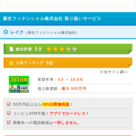
新生フィナンシャル株式会社 取り扱いサービス
レイク
（新生フィナンシャル株式会社）
3.8
総合評価
5位
人気ランキング
※当サイト調べ
実質年率：
4.5 ～ 18.0％
借入限度額：
最大 500万円
50万円以上なら
365日間無利息
！
コンビニATM可能！
アプリでカードレス！
勤務先への電話確認は
一切しません。