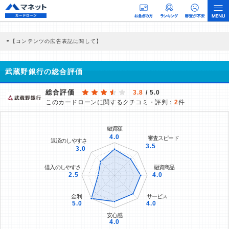
【コンテンツの広告表記に関して】
本コンテンツには、紹介している商品・商材の広告（リンク）を含む場合がありま
す。 これらの広告を経由して読者が企業ホームページを訪れ、成約が発生すると弊
社に対して企業から紹介報酬が支払われるという収益モデルです。 ただし、特定の
武蔵野銀行の総合評価
商品を根拠なくPRするものではなく、当編集部の調査／ユーザーへの口コミ収集な
どに基づき、公平性を担保した情報提供を行っています。
>提携企業一覧
総合評価
3.8
/ 5.0
このカードローンに関するクチコミ・評判：
2
件