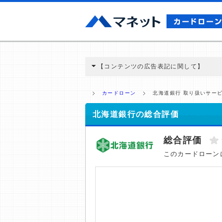
【コンテンツの広告表記に関して】
本コンテンツには、紹介している商品・商材
と弊社に対して企業から紹介報酬が支払われ
カードローン
北海道銀行 取り扱いサー
ミ収集などに基づき、公平性を担保した情
>提携企業一覧
北海道銀行の総合評価
総合評価
このカードローン