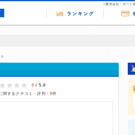
>運営会社：ポート
の広告（リンク）を含む場合があります。 これらの広告を経由して読者
るという収益モデルです。 ただし、特定の商品を根拠なくPRするもので
ビス
報提供を行っています。
0
/ 5.0
に関するクチコミ・評判：
0
件