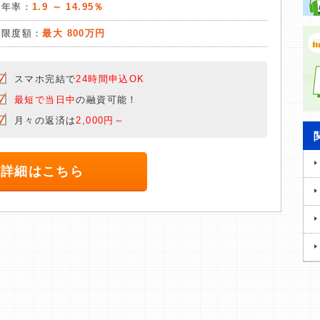
質年率：
1.9 ～ 14.95％
入限度額：
最大 800万円
スマホ完結で
24時間申込OK
最短で当日中
の融資可能！
月々の返済は
2,000円～
詳細はこちら