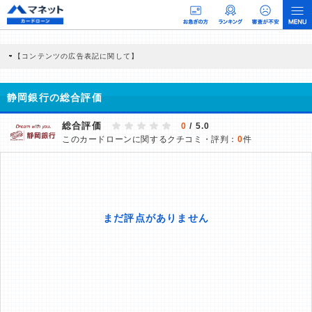
【コンテンツの広告表記に関して】
本コンテンツには、紹介している商品・商材の広告（リンク）を含む場合がありま
す。 これらの広告を経由して読者が企業ホームページを訪れ、成約が発生すると弊
社に対して企業から紹介報酬が支払われるという収益モデルです。 ただし、特定の
静岡銀行の総合評価
商品を根拠なくPRするものではなく、当編集部の調査／ユーザーへの口コミ収集な
どに基づき、公平性を担保した情報提供を行っています。
>提携企業一覧
総合評価
0
/ 5.0
このカードローンに関するクチコミ・評判：
0
件