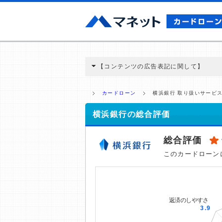
【コンテンツの広告表記に関して】
本コンテンツには、紹介している商品・商材
と弊社に対して企業から紹介報酬が支払われ
カードローン
横浜銀行 取り扱いサービ
ミ収集などに基づき、公平性を担保した情
>提携企業一覧
横浜銀行の総合評価
総合評価
このカードローン