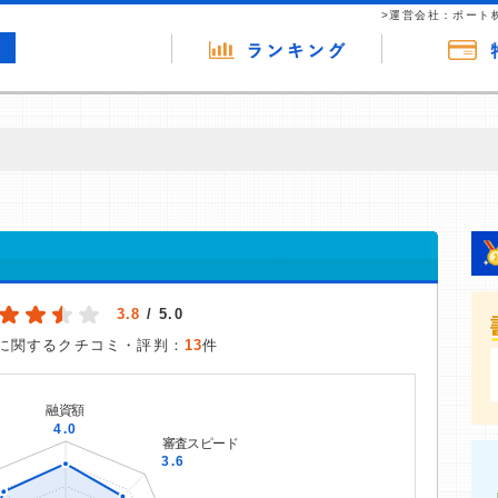
>運営会社：ポート
の広告（リンク）を含む場合があります。 これらの広告を経由して読者
るという収益モデルです。 ただし、特定の商品を根拠なくPRするもので
ス
報提供を行っています。
3.8
/ 5.0
に関するクチコミ・評判：
13
件