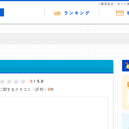
>運営会社：ポート
の広告（リンク）を含む場合があります。 これらの広告を経由して読者
るという収益モデルです。 ただし、特定の商品を根拠なくPRするもので
ス
報提供を行っています。
0
/ 5.0
に関するクチコミ・評判：
0
件