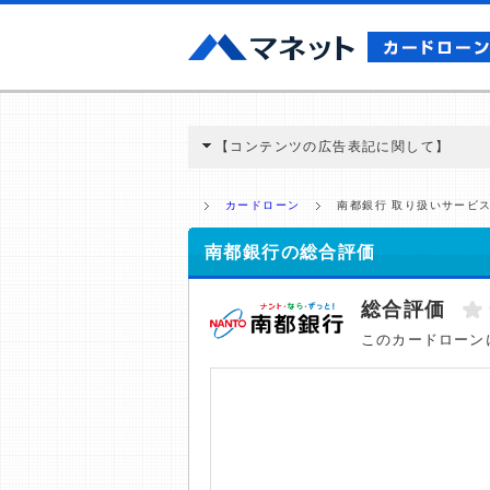
【コンテンツの広告表記に関して】
本コンテンツには、紹介している商品・商材
と弊社に対して企業から紹介報酬が支払われ
カードローン
南都銀行 取り扱いサービ
ミ収集などに基づき、公平性を担保した情
>提携企業一覧
南都銀行の総合評価
総合評価
このカードローン