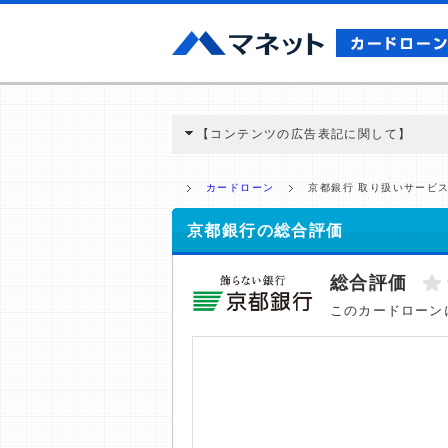
【コンテンツの広告表記に関して】
本コンテンツには、紹介している商品・商材
と弊社に対して企業から紹介報酬が支払われ
カードローン
京都銀行 取り扱いサービ
ミ収集などに基づき、公平性を担保した情
>提携企業一覧
京都銀行の総合評価
総合評価
このカードローン