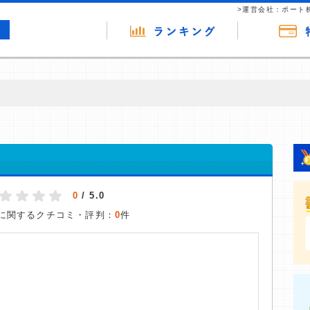
>運営会社：ポート
の広告（リンク）を含む場合があります。 これらの広告を経由して読者
るという収益モデルです。 ただし、特定の商品を根拠なくPRするもので
ス
報提供を行っています。
0
/ 5.0
に関するクチコミ・評判：
0
件