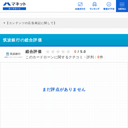
【コンテンツの広告表記に関して】
本コンテンツには、紹介している商品・商材の広告（リンク）を含む場合がありま
す。 これらの広告を経由して読者が企業ホームページを訪れ、成約が発生すると弊
社に対して企業から紹介報酬が支払われるという収益モデルです。 ただし、特定の
筑波銀行の総合評価
商品を根拠なくPRするものではなく、当編集部の調査／ユーザーへの口コミ収集な
どに基づき、公平性を担保した情報提供を行っています。
>提携企業一覧
総合評価
0
/ 5.0
このカードローンに関するクチコミ・評判：
0
件