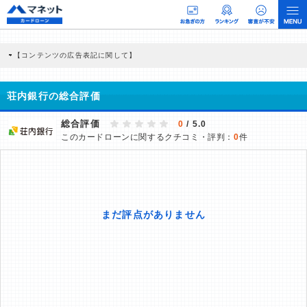
【コンテンツの広告表記に関して】
本コンテンツには、紹介している商品・商材の広告（リンク）を含む場合がありま
す。 これらの広告を経由して読者が企業ホームページを訪れ、成約が発生すると弊
社に対して企業から紹介報酬が支払われるという収益モデルです。 ただし、特定の
荘内銀行の総合評価
商品を根拠なくPRするものではなく、当編集部の調査／ユーザーへの口コミ収集な
どに基づき、公平性を担保した情報提供を行っています。
>提携企業一覧
総合評価
0
/ 5.0
このカードローンに関するクチコミ・評判：
0
件