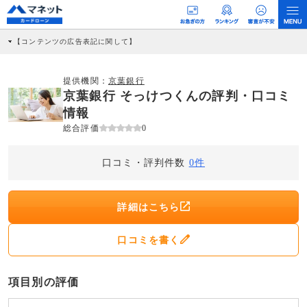
【コンテンツの広告表記に関して】
本コンテンツには、紹介している商品・商材の広告（リンク）を含む場合がありま
す。 これらの広告を経由して読者が企業ホームページを訪れ、成約が発生すると弊
社に対して企業から紹介報酬が支払われるという収益モデルです。 ただし、特定の
提供機関：
京葉銀行
商品を根拠なくPRするものではなく、当編集部の調査／ユーザーへの口コミ収集な
京葉銀行 そっけつくんの評判・口コミ
どに基づき、公平性を担保した情報提供を行っています。
>提携企業一覧
情報
総合評価
0
口コミ・評判件数
0件
詳細はこちら
口コミを書く
項目別の評価