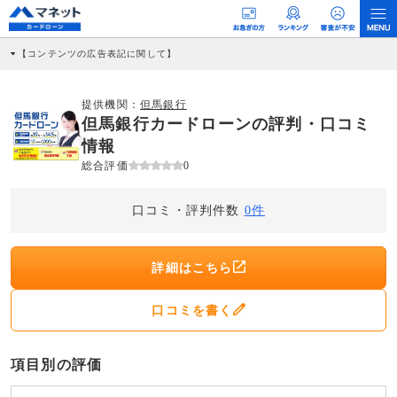
【コンテンツの広告表記に関して】
本コンテンツには、紹介している商品・商材の広告（リンク）を含む場合がありま
す。 これらの広告を経由して読者が企業ホームページを訪れ、成約が発生すると弊
社に対して企業から紹介報酬が支払われるという収益モデルです。 ただし、特定の
提供機関：
但馬銀行
商品を根拠なくPRするものではなく、当編集部の調査／ユーザーへの口コミ収集な
但馬銀行カードローンの評判・口コミ
どに基づき、公平性を担保した情報提供を行っています。
>提携企業一覧
情報
総合評価
0
口コミ・評判件数
0件
詳細はこちら
口コミを書く
項目別の評価