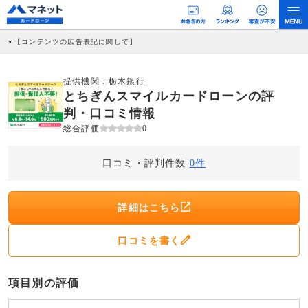
【コンテンツの広告表記に関して】
本コンテンツには、紹介している商品・商材の広告（リンク）を含む場合がありま
す。 これらの広告を経由して読者が企業ホームページを訪れ、成約が発生すると弊
社に対して企業から紹介報酬が支払われるという収益モデルです。 ただし、特定の
提供機関：
栃木銀行
商品を根拠なくPRするものではなく、当編集部の調査／ユーザーへの口コミ収集な
とちぎんスマイルカードローンの評
どに基づき、公平性を担保した情報提供を行っています。
>提携企業一覧
判・口コミ情報
総合評価
0
口コミ・評判件数
0件
詳細はこちら
口コミを書く
項目別の評価