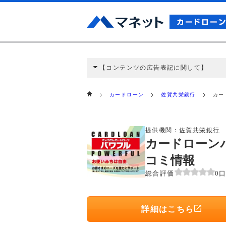
【コンテンツの広告表記に関して】
本コンテンツには、紹介している商品・商材
と弊社に対して企業から紹介報酬が支払われ
カードローン
佐賀共栄銀行
カー
ミ収集などに基づき、公平性を担保した情
>提携企業一覧
提供機関：
佐賀共栄銀行
カードローン
コミ情報
総合評価
0
詳細はこちら