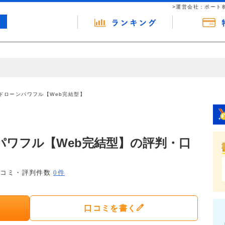
>運営会社：ポート
の広告（リンク）を含む場合があります。 これらの広告を経由して読者
るという収益モデルです。 ただし、特定の商品を根拠なくPRするもので
ドローンパワフル【Web完結型】
報提供を行っています。
パワフル【Web完結型】の評判・口
口コミ・評判件数
0件
口コミを書く