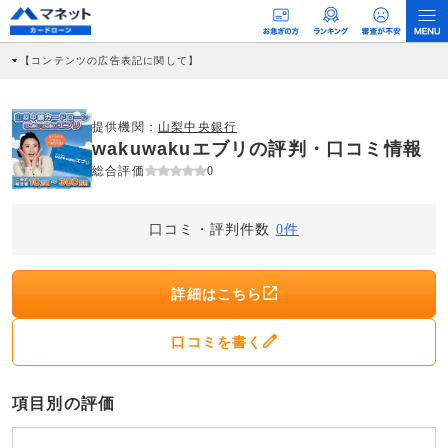
【コンテンツの広告表記に関して】
本コンテンツには、紹介している商品・商材の広告（リンク）を含む場合がありま
す。 これらの広告を経由して読者が企業ホームページを訪れ、成約が発生すると弊
社に対して企業から紹介報酬が支払われるという収益モデルです。 ただし、特定の
商品を根拠なくPRするものではなく、当編集部の調査／ユーザーへの口コミ収集な
提供機関：
山梨中央銀行
どに基づき、公平性を担保した情報提供を行っています。
wakuwakuエブリの評判・口コミ情報
>提携企業一覧
総合評価
0
口コミ・評判件数
0件
詳細はこちら
口コミを書く
項目別の評価