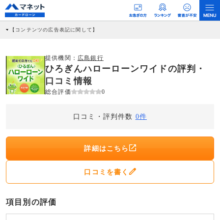
【コンテンツの広告表記に関して】
本コンテンツには、紹介している商品・商材の広告（リンク）を含む場合がありま
す。 これらの広告を経由して読者が企業ホームページを訪れ、成約が発生すると弊
社に対して企業から紹介報酬が支払われるという収益モデルです。 ただし、特定の
提供機関：
広島銀行
商品を根拠なくPRするものではなく、当編集部の調査／ユーザーへの口コミ収集な
ひろぎんハローローンワイドの評判・
どに基づき、公平性を担保した情報提供を行っています。
>提携企業一覧
口コミ情報
総合評価
0
口コミ・評判件数
0件
詳細はこちら
口コミを書く
項目別の評価