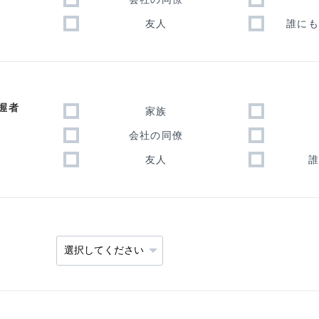
友人
誰に
握者
家族
会社の同僚
友人