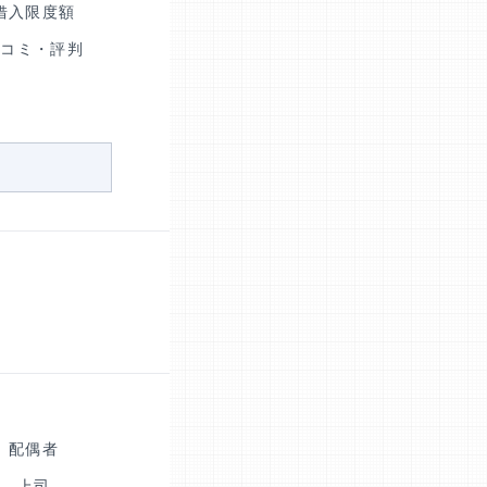
借入限度額
口コミ・評判
配偶者
上司