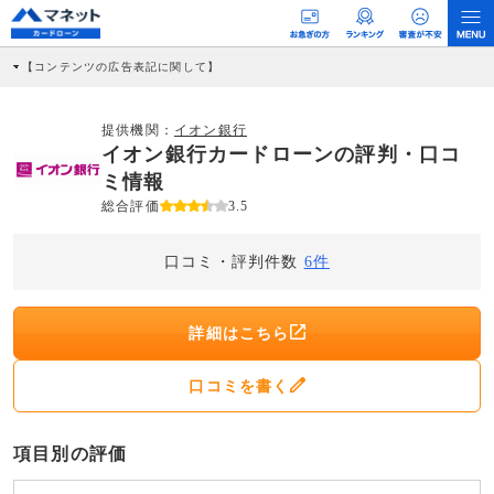
【コンテンツの広告表記に関して】
本コンテンツには、紹介している商品・商材の広告（リンク）を含む場合がありま
す。 これらの広告を経由して読者が企業ホームページを訪れ、成約が発生すると弊
社に対して企業から紹介報酬が支払われるという収益モデルです。 ただし、特定の
提供機関：
イオン銀行
商品を根拠なくPRするものではなく、当編集部の調査／ユーザーへの口コミ収集な
イオン銀行カードローンの評判・口コ
どに基づき、公平性を担保した情報提供を行っています。
>提携企業一覧
ミ情報
総合評価
3.5
口コミ・評判件数
6件
詳細はこちら
口コミを書く
項目別の評価