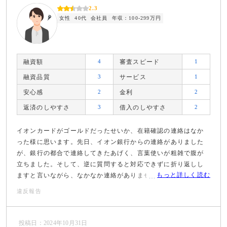
2.3
女性
40代
会社員
年収：100-299万円
融資額
4
審査スピード
1
融資品質
3
サービス
1
安心感
2
金利
2
返済のしやすさ
3
借入のしやすさ
2
イオンカードがゴールドだったせいか、在籍確認の連絡はなか
った様に思います。先日、イオン銀行からの連絡がありました
が、銀行の都合で連絡してきたあげく、言葉使いが粗雑で腹が
立ちました。そして、逆に質問すると対応できずに折り返しし
もっと詳しく読む
ますと言いながら、なかなか連絡がありませんでした。
違反報告
投稿日：2024年10月31日