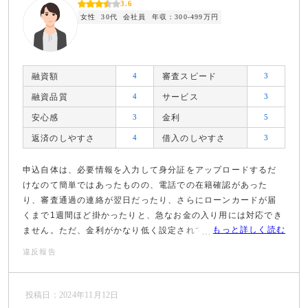
3.6
女性
30代
会社員
年収：300-499万円
融資額
4
審査スピード
3
融資品質
4
サービス
3
安心感
3
金利
5
返済のしやすさ
4
借入のしやすさ
3
申込自体は、必要情報を入力して身分証をアップロードするだ
けなのて簡単ではあったものの、電話での在籍確認があった
り、審査通過の連絡が翌日だったり、さらにローンカードが届
くまで1週間ほど掛かったりと、急なお金の入り用には対応でき
もっと詳しく読む
ません。ただ、金利がかなり低く設定されているのはよかっ
た。
違反報告
投稿日：2024年11月12日