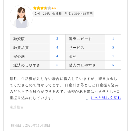
3.5
女性
20代
会社員
年収：300-499万円
融資額
3
審査スピード
1
融資品質
4
サービス
5
安心感
4
金利
1
返済のしやすさ
5
借入のしやすさ
5
毎月、生活費が足りない場合に借入していますが、即日入金し
てくださるので助かってます。 口座引き落としと口座振り込み
のどちらでも対応ができるので、余裕がある際は引き落とし+口
もっと詳しく読む
座振り込みにしています。
違反報告
投稿日：2020年11月18日