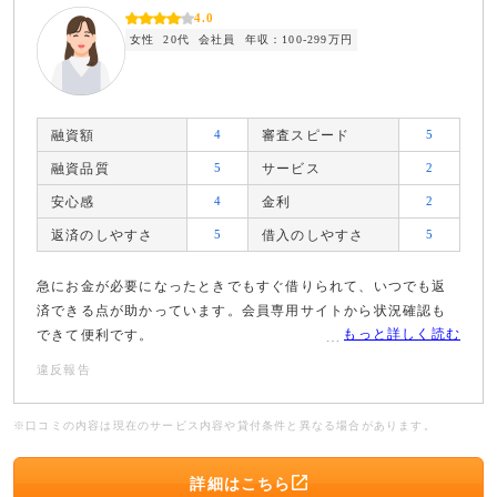
4.0
女性
20代
会社員
年収：100-299万円
融資額
4
審査スピード
5
融資品質
5
サービス
2
安心感
4
金利
2
返済のしやすさ
5
借入のしやすさ
5
急にお金が必要になったときでもすぐ借りられて、いつでも返
済できる点が助かっています。会員専用サイトから状況確認も
もっと詳しく読む
できて便利です。
違反報告
※口コミの内容は現在のサービス内容や貸付条件と異なる場合があります。
詳細はこちら