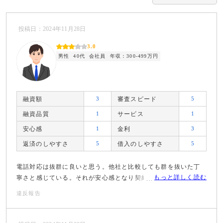
投稿日：2024年11月28日
3.0
男性
40代
会社員
年収：300-499万円
融資額
3
審査スピード
5
融資品質
1
サービス
1
安心感
1
金利
3
返済のしやすさ
5
借入のしやすさ
5
電話対応は抜群に良いと思う。他社と比較しても群を抜いた丁
もっと詳しく読む
寧さと感じている。それが安心感となり契約へと進んでいく。
違反報告