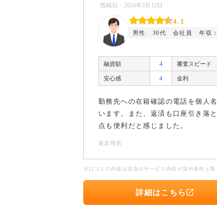
投稿日：2026年3月12日
4.1
男性
30代
会社員
年収：
融資額
4
審査スピード
安心感
4
金利
勤務先への在籍確認の電話を個人
います。また、返済も口座引き落
点も便利だと感じました。
違反報告
※口コミの内容は現在のサービス内容や貸付条件と異
詳細はこちら