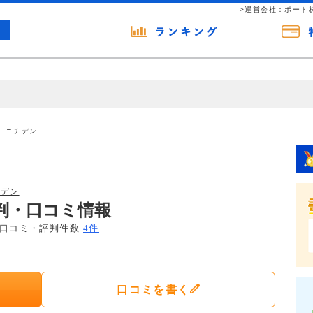
>運営会社：ポート
の広告（リンク）を含む場合があります。 これらの広告を経由して読者
るという収益モデルです。 ただし、特定の商品を根拠なくPRするもので
ニチデン
報提供を行っています。
チデン
判・口コミ情報
口コミ・評判件数
4件
口コミを書く