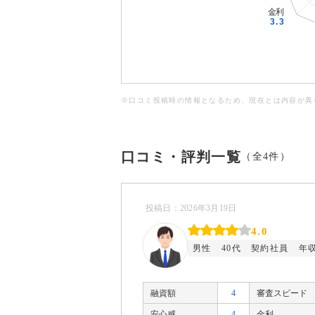
※口コミ投稿時の情報となるため、現在とは内容が異
口コミ・評判一覧
（全4件）
投稿日：2026年3月19日
4.0
男性
40代
契約社員
年収
融資額
4
審査スピード
安心感
4
金利