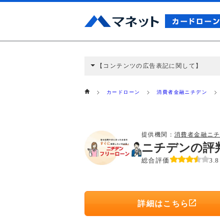
【コンテンツの広告表記に関して】
本コンテンツには、紹介している商品・商材
と弊社に対して企業から紹介報酬が支払われ
カードローン
消費者金融ニチデン
ミ収集などに基づき、公平性を担保した情
>提携企業一覧
提供機関：
消費者金融ニ
ニチデンの評
総合評価
3.8
詳細はこちら