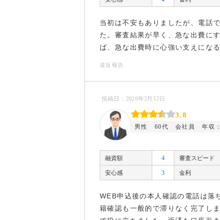
当初は不安もありましたが、電話
た。審査結果が早く、急な出費に
ば、急な出費時に心強い支えにな
違反報告
投稿日：2026年3月12日
3.8
男性
60代
会社員
年収：
融資額
4
審査スピード
安心感
3
金利
WEB申込後の本人確認の電話は落
籍確認も一般的で滞りなく完了し