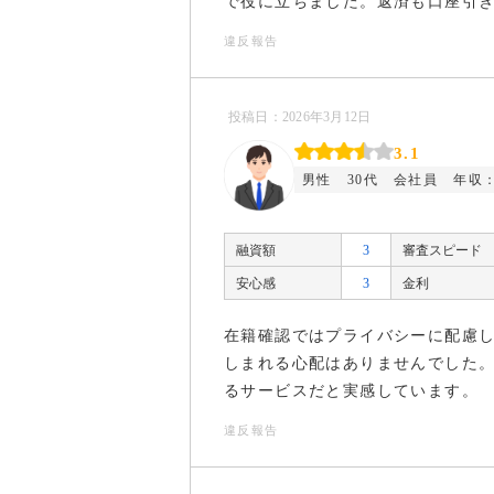
で役に立ちました。返済も口座引
とはありませんでした。
違反報告
投稿日：2026年3月12日
3.1
男性
30代
会社員
年収：
融資額
3
審査スピード
安心感
3
金利
在籍確認ではプライバシーに配慮
しまれる心配はありませんでした
るサービスだと実感しています。
違反報告