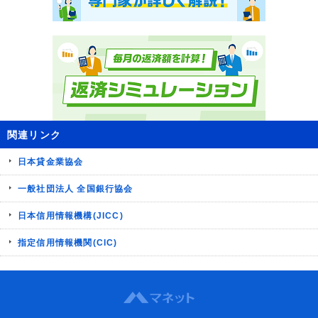
関連リンク
日本貸金業協会
一般社団法人 全国銀行協会
日本信用情報機構(JICC)
指定信用情報機関(CIC)