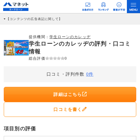
【コンテンツの広告表記に関して】
本コンテンツには、紹介している商品・商材の広告（リンク）を含む場合がありま
す。 これらの広告を経由して読者が企業ホームページを訪れ、成約が発生すると弊
社に対して企業から紹介報酬が支払われるという収益モデルです。 ただし、特定の
提供機関：
学生ローンのカレッヂ
商品を根拠なくPRするものではなく、当編集部の調査／ユーザーへの口コミ収集な
学生ローンのカレッヂの評判・口コミ
どに基づき、公平性を担保した情報提供を行っています。
>提携企業一覧
情報
総合評価
0
口コミ・評判件数
0件
詳細はこちら
口コミを書く
項目別の評価