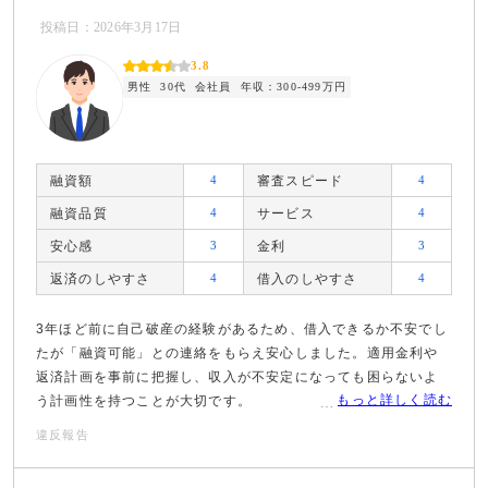
投稿日：2026年3月17日
3.8
男性
30代
会社員
年収：300-499万円
融資額
4
審査スピード
4
融資品質
4
サービス
4
安心感
3
金利
3
返済のしやすさ
4
借入のしやすさ
4
3年ほど前に自己破産の経験があるため、借入できるか不安でし
たが「融資可能」との連絡をもらえ安心しました。適用金利や
返済計画を事前に把握し、収入が不安定になっても困らないよ
もっと詳しく読む
う計画性を持つことが大切です。
違反報告