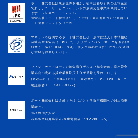
マネットカードローンの編集責任者および編集者は、日本貸金
業協会の定める貸金業務取扱主任者登録を受けています。
(登録年月日：令和8年1月9日、登録番号：K250020096、合
格証書番号：F241000177)
ポート株式会社は金融庁をはじめとする政府機関への届出済事
業者です。
適格機関投資家
有料職業紹介事業者(厚生労働省：13-ﾕ-305645)