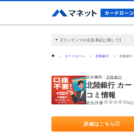
【コンテンツの広告表記に関して】
本コンテンツには、紹介している商品・商材
と弊社に対して企業から紹介報酬が支払われ
カードローン
北陸銀行
北陸銀行
ミ収集などに基づき、公平性を担保した情
>提携企業一覧
提供機関：
北陸銀行
北陸銀行 カー
コミ情報
総合評価
0
詳細はこちら