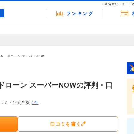
>運営会社：ポート
の広告（リンク）を含む場合があります。 これらの広告を経由して読者
るという収益モデルです。 ただし、特定の商品を根拠なくPRするもので
 カードローン スーパーNOW
報提供を行っています。
ドローン スーパーNOWの評判・口
口コミ・評判件数
0件
口コミを書く