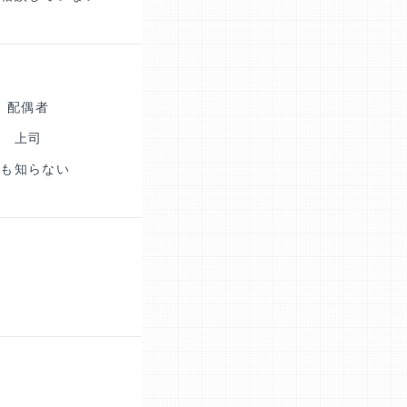
配偶者
上司
誰も知らない