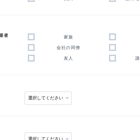
握者
家族
会社の同僚
友人