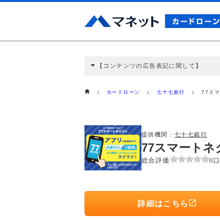
【コンテンツの広告表記に関して】
本コンテンツには、紹介している商品・商材
と弊社に対して企業から紹介報酬が支払われ
カードローン
七十七銀行
77ス
ミ収集などに基づき、公平性を担保した情
>提携企業一覧
提供機関：
七十七銀行
77スマート
総合評価
0
詳細はこちら