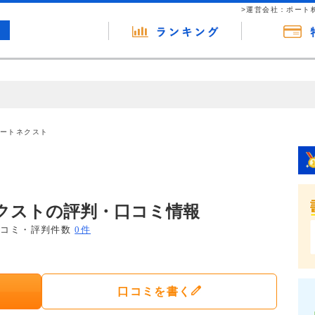
>運営会社：ポート
の広告（リンク）を含む場合があります。 これらの広告を経由して読者
るという収益モデルです。 ただし、特定の商品を根拠なくPRするもので
マートネクスト
報提供を行っています。
ネクストの評判・口コミ情報
口コミ・評判件数
0件
口コミを書く