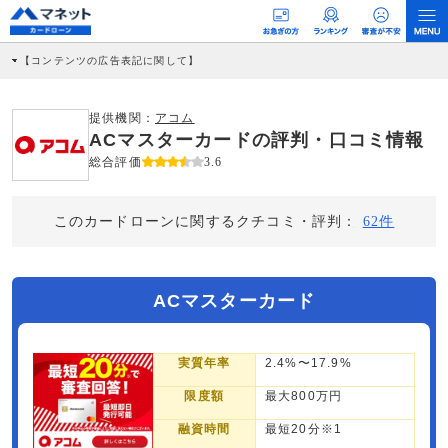
【コンテンツの広告表記に関して】
本コンテンツには、紹介している商品・商材の広告（リンク）を含む場合がありま
す。 これらの広告を経由して読者が企業ホームページを訪れ、成約が発生すると弊
社に対して企業から紹介報酬が支払われるという収益モデルです。 ただし、特定の
提供機関：
アコム
商品を根拠なくPRするものではなく、当編集部の調査／ユーザーへの口コミ収集な
ACマスターカードの評判・口コミ情報
どに基づき、公平性を担保した情報提供を行っています。
>提携企業一覧
総合評価
3.6
このカードローンに関するクチコミ・評判：
62件
ACマスターカード
実質年率
2.4%〜17.9%
限度額
最大800万円
融資時間
最短20分※1