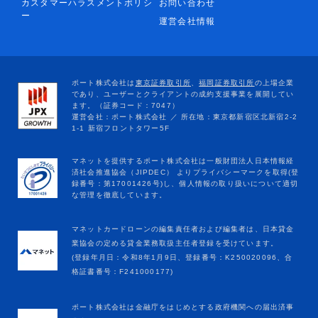
カスタマーハラスメントポリシ
お問い合わせ
ー
運営会社情報
マネットカードローンの編集責任者および編集者は、日本貸金
業協会の定める貸金業務取扱主任者登録を受けています。
(登録年月日：令和8年1月9日、登録番号：K250020096、合
格証書番号：F241000177)
ポート株式会社は金融庁をはじめとする政府機関への届出済事