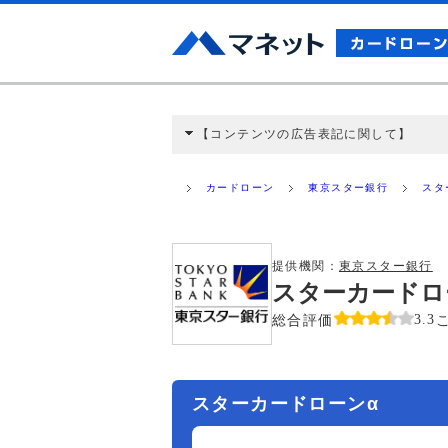
【コンテンツの広告表記に関して】
本コンテンツには、紹介している商品・商材
と弊社に対して企業から紹介報酬が支払われ
カードローン
東京スター銀行
スタ
ミ収集などに基づき、公平性を担保した情
>提携企業一覧
提供機関：
東京スター銀行
スターカードロ
総合評価
3.3
スターカードローンα