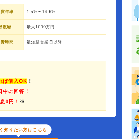
実質年率
1.5%〜14.6%
限度額
最大1000万円
融資時間
最短翌営業日以降
れば借入OK
！
日中に回答！
利息0円！
※
く知りたい方はこちら