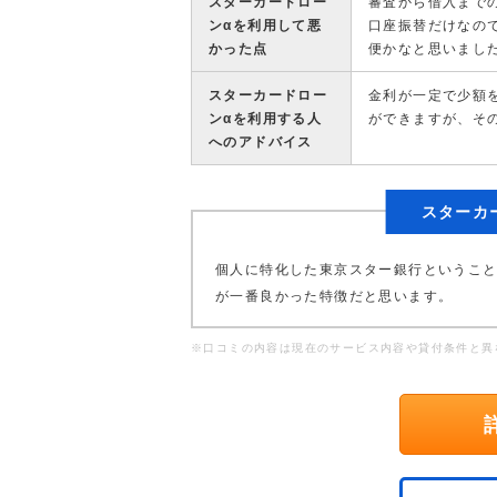
スターカードロー
審査から借入まで
ンαを利用して悪
口座振替だけなの
かった点
便かなと思いまし
スターカードロー
金利が一定で少額
ンαを利用する人
ができますが、そ
へのアドバイス
スターカ
個人に特化した東京スター銀行というこ
が一番良かった特徴だと思います。
※口コミの内容は現在のサービス内容や貸付条件と異