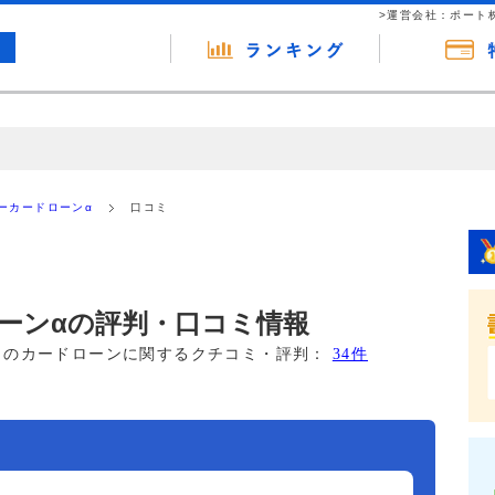
>運営会社：ポート
の広告（リンク）を含む場合があります。 これらの広告を経由して読者
るという収益モデルです。 ただし、特定の商品を根拠なくPRするもので
ーカードローンα
口コミ
報提供を行っています。
ーンαの評判・口コミ情報
このカードローンに関するクチコミ・評判：
34件