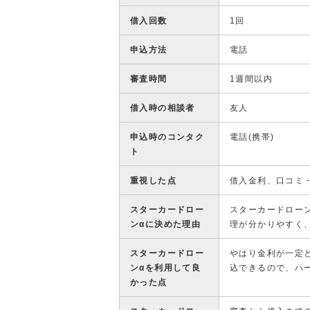
借入回数
1回
申込方法
電話
審査時間
1週間以内
借入時の相談者
友人
申込時のコンタク
電話(携帯)
ト
重視した点
借入金利、口コミ
スターカードロー
スターカードロー
ンαに決めた理由
理が分かりやすく
スターカードロー
やはり金利が一定
ンαを利用して良
込できるので、ハ
かった点