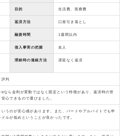
目的
生活費、医療費
返済方法
口座引き落とし
融資時間
1週間以内
借入事実の把握
友人
滞納時の連絡方法
遅延なく返済
・評判
ンαなら金利が変動ではなく固定という特徴があり、返済時の管
、安心できるので選びました。
というのが安心感があります。また、パートやアルバイトでも申
ードルが低めということが良かったです。