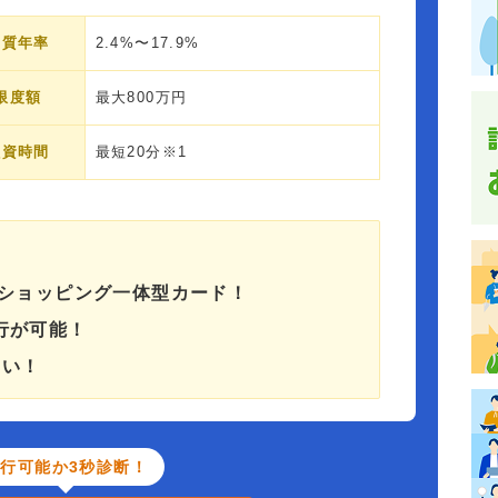
実質年率
2.4%〜17.9%
限度額
最大800万円
融資時間
最短20分※1
/ショッピング一体型カード！
行が可能！
くい！
行可能か3秒診断！