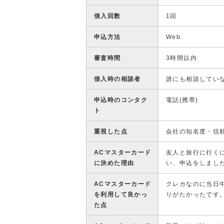
借入回数
1回
申込方法
Web
審査時間
3時間以内
借入時の相談者
誰にも相談してい
申込時のコンタク
電話(携帯)
ト
重視した点
会社の知名度・信
ACマスターカード
友人と旅行に行く
に決めた理由
い、申込をしまし
ACマスターカード
クレカなのに当日
を利用して良かっ
りがたかったです
た点