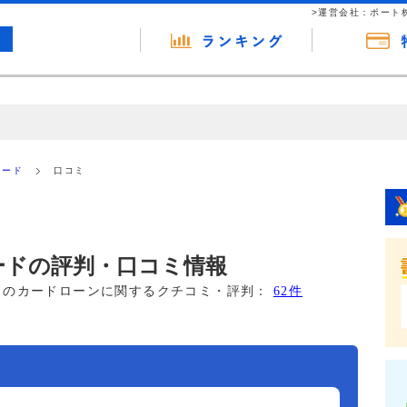
>運営会社：ポート
の広告（リンク）を含む場合があります。 これらの広告を経由して読者
るという収益モデルです。 ただし、特定の商品を根拠なくPRするもので
カード
口コミ
報提供を行っています。
ードの評判・口コミ情報
このカードローンに関するクチコミ・評判：
62件