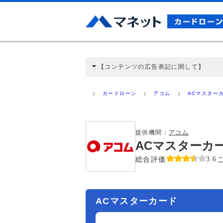
【コンテンツの広告表記に関して】
本コンテンツには、紹介している商品・商材
と弊社に対して企業から紹介報酬が支払われ
カードローン
アコム
ACマスター
ミ収集などに基づき、公平性を担保した情
>提携企業一覧
提供機関：
アコム
ACマスターカ
総合評価
3.6
ACマスターカード