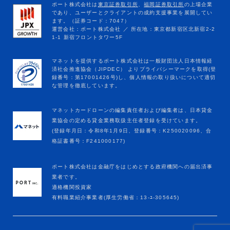
マネットカードローンの編集責任者および編集者は、日本貸金
業協会の定める貸金業務取扱主任者登録を受けています。
(登録年月日：令和8年1月9日、登録番号：K250020096、合
格証書番号：F241000177)
ポート株式会社は金融庁をはじめとする政府機関への届出済事
業者です。
適格機関投資家
有料職業紹介事業者(厚生労働省：13-ﾕ-305645)