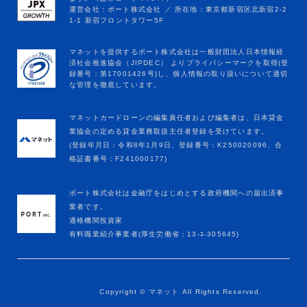
マネットカードローンの編集責任者および編集者は、日本貸金
業協会の定める貸金業務取扱主任者登録を受けています。
(登録年月日：令和8年1月9日、登録番号：K250020096、合
格証書番号：F241000177)
ポート株式会社は金融庁をはじめとする政府機関への届出済事
業者です。
適格機関投資家
有料職業紹介事業者(厚生労働省：13-ﾕ-305645)