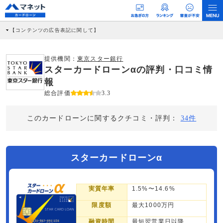
【コンテンツの広告表記に関して】
本コンテンツには、紹介している商品・商材の広告（リンク）を含む場合がありま
す。 これらの広告を経由して読者が企業ホームページを訪れ、成約が発生すると弊
社に対して企業から紹介報酬が支払われるという収益モデルです。 ただし、特定の
提供機関：
東京スター銀行
商品を根拠なくPRするものではなく、当編集部の調査／ユーザーへの口コミ収集な
スターカードローンαの評判・口コミ情
どに基づき、公平性を担保した情報提供を行っています。
>提携企業一覧
報
総合評価
3.3
このカードローンに関するクチコミ・評判：
34件
スターカードローンα
実質年率
1.5%〜14.6%
限度額
最大1000万円
融資時間
最短翌営業日以降