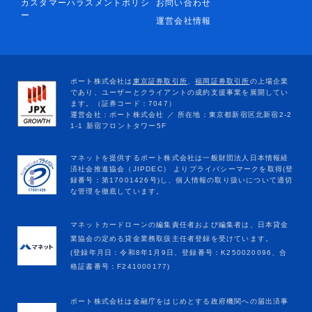
カスタマーハラスメントポリシ
お問い合わせ
ー
運営会社情報
マネットカードローンの編集責任者および編集者は、日本貸金
業協会の定める貸金業務取扱主任者登録を受けています。
(登録年月日：令和8年1月9日、登録番号：K250020096、合
格証書番号：F241000177)
ポート株式会社は金融庁をはじめとする政府機関への届出済事