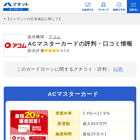
【コンテンツの広告表記に関して】
本コンテンツには、紹介している商品・商材の広告（リンク）を含む場合がありま
す。 これらの広告を経由して読者が企業ホームページを訪れ、成約が発生すると弊
社に対して企業から紹介報酬が支払われるという収益モデルです。 ただし、特定の
提供機関：
アコム
商品を根拠なくPRするものではなく、当編集部の調査／ユーザーへの口コミ収集な
ACマスターカードの評判・口コミ情報
どに基づき、公平性を担保した情報提供を行っています。
>提携企業一覧
総合評価
3.6
このカードローンに関するクチコミ・評判：
62件
ACマスターカード
実質年率
2.4%〜17.9%
限度額
最大800万円
融資時間
最短20分※1