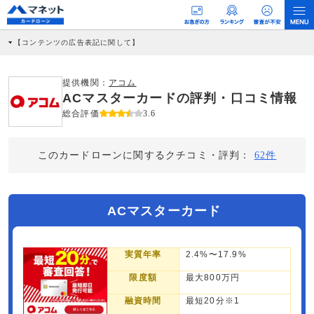
【コンテンツの広告表記に関して】
本コンテンツには、紹介している商品・商材の広告（リンク）を含む場合がありま
す。 これらの広告を経由して読者が企業ホームページを訪れ、成約が発生すると弊
社に対して企業から紹介報酬が支払われるという収益モデルです。 ただし、特定の
提供機関：
アコム
商品を根拠なくPRするものではなく、当編集部の調査／ユーザーへの口コミ収集な
ACマスターカードの評判・口コミ情報
どに基づき、公平性を担保した情報提供を行っています。
>提携企業一覧
総合評価
3.6
このカードローンに関するクチコミ・評判：
62件
ACマスターカード
実質年率
2.4%〜17.9%
限度額
最大800万円
融資時間
最短20分※1