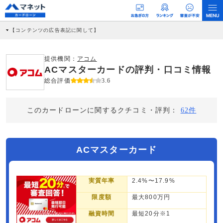
【コンテンツの広告表記に関して】
本コンテンツには、紹介している商品・商材の広告（リンク）を含む場合がありま
す。 これらの広告を経由して読者が企業ホームページを訪れ、成約が発生すると弊
社に対して企業から紹介報酬が支払われるという収益モデルです。 ただし、特定の
提供機関：
アコム
商品を根拠なくPRするものではなく、当編集部の調査／ユーザーへの口コミ収集な
ACマスターカードの評判・口コミ情報
どに基づき、公平性を担保した情報提供を行っています。
>提携企業一覧
総合評価
3.6
このカードローンに関するクチコミ・評判：
62件
ACマスターカード
実質年率
2.4%〜17.9%
限度額
最大800万円
融資時間
最短20分※1