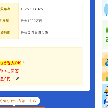
実質年率
1.5%〜14.6%
限度額
最大1000万円
融資時間
最短翌営業日以降
れば借入OK
！
日中に回答！
利息0円！
※
く知りたい方はこちら