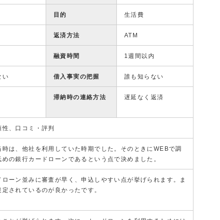
目的
生活費
返済方法
ATM
融資時間
1週間以内
ない
借入事実の把握
誰も知らない
滞納時の連絡方法
遅延なく返済
頼性、口コミ・評判
当時は、他社を利用していた時期でした。そのときにWEBで調
低めの銀行カードローンであるという点で決めました。
ドローン並みに審査が早く、申込しやすい点が挙げられます。ま
設定されているのが良かったです。