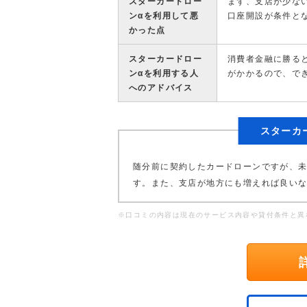
スターカードロー
まず、支店が少な
ンαを利用して悪
口座開設が条件と
かった点
スターカードロー
消費者金融に勝る
ンαを利用する人
がかかるので、で
へのアドバイス
スターカ
随分前に契約したカードローンですが、
す。また、支店が地方にも増えれば良い
※口コミの内容は現在のサービス内容や貸付条件と異