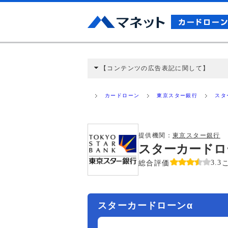
【コンテンツの広告表記に関して】
本コンテンツには、紹介している商品・商材
と弊社に対して企業から紹介報酬が支払われ
カードローン
東京スター銀行
スタ
ミ収集などに基づき、公平性を担保した情
>提携企業一覧
提供機関：
東京スター銀行
スターカードロ
総合評価
3.3
スターカードローンα