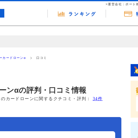
>運営会社：ポート
の広告（リンク）を含む場合があります。 これらの広告を経由して読者
るという収益モデルです。 ただし、特定の商品を根拠なくPRするもので
ーカードローンα
口コミ
報提供を行っています。
ーンαの評判・口コミ情報
このカードローンに関するクチコミ・評判：
34件