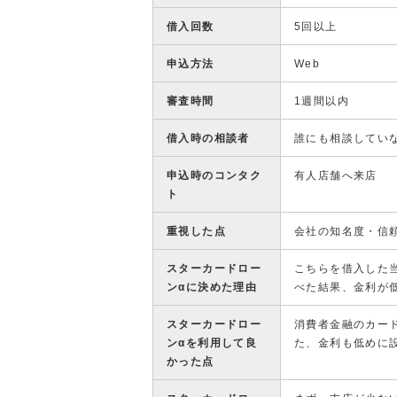
借入回数
5回以上
申込方法
Web
審査時間
1週間以内
借入時の相談者
誰にも相談してい
申込時のコンタク
有人店舗へ来店
ト
重視した点
会社の知名度・信
スターカードロー
こちらを借入した
ンαに決めた理由
べた結果、金利が
スターカードロー
消費者金融のカー
ンαを利用して良
た、金利も低めに
かった点