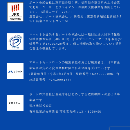
マネットカードローンの編集責任者および編集者は、日本貸金
業協会の定める貸金業務取扱主任者登録を受けています。
(登録年月日：令和8年1月9日、登録番号：K250020096、合
格証書番号：F241000177)
ポート株式会社は金融庁をはじめとする政府機関への届出済事
業者です。
適格機関投資家
有料職業紹介事業者(厚生労働省：13-ﾕ-305645)