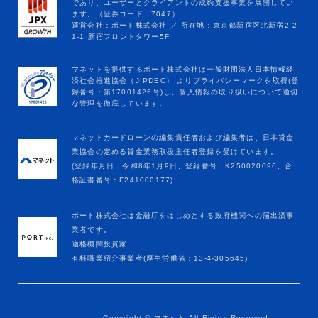
マネットカードローンの編集責任者および編集者は、日本貸金
業協会の定める貸金業務取扱主任者登録を受けています。
(登録年月日：令和8年1月9日、登録番号：K250020096、合
格証書番号：F241000177)
ポート株式会社は金融庁をはじめとする政府機関への届出済事
業者です。
適格機関投資家
有料職業紹介事業者(厚生労働省：13-ﾕ-305645)