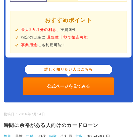
おすすめポイント
最大2カ月分の利息
、実質0円
指定の口座に
最短数十秒で振込可能
事業用途
にも利用可能！
詳しく知りたい人はこちら
公式ページを見てみる
投稿日：2016年7月14日
時間に余裕がある人向けのカードローン
性別：
男性
年齢：
30代
職業：
会社員
年収：
300-499万円