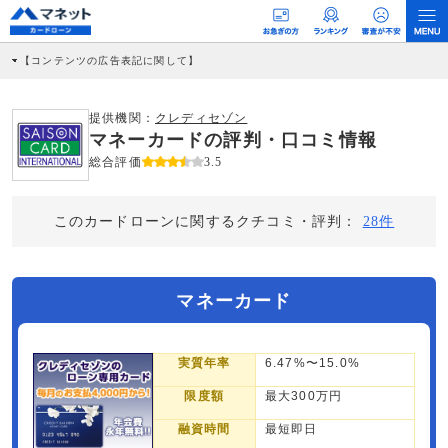
【コンテンツの広告表記に関して】
本コンテンツには、紹介している商品・商材の広告（リンク）を含む場合がありま
す。 これらの広告を経由して読者が企業ホームページを訪れ、成約が発生すると弊
社に対して企業から紹介報酬が支払われるという収益モデルです。 ただし、特定の
提供機関：
クレディセゾン
商品を根拠なくPRするものではなく、当編集部の調査／ユーザーへの口コミ収集な
マネーカードの評判・口コミ情報
どに基づき、公平性を担保した情報提供を行っています。
>提携企業一覧
総合評価
3.5
このカードローンに関するクチコミ・評判：
28件
マネーカード
実質年率
6.47%〜15.0%
限度額
最大300万円
融資時間
最短即日